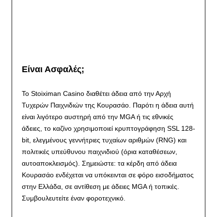
Είναι Ασφαλές;
Το Stoiximan Casino διαθέτει άδεια από την Αρχή
Τυχερών Παιχνιδιών της Κουρασάο. Παρότι η άδεια αυτή
είναι λιγότερο αυστηρή από την MGA ή τις εθνικές
άδειες, το καζίνο χρησιμοποιεί κρυπτογράφηση SSL 128-
bit, ελεγμένους γεννήτριες τυχαίων αριθμών (RNG) και
πολιτικές υπεύθυνου παιχνιδιού (όρια καταθέσεων,
αυτοαποκλεισμός). Σημειώστε: τα κέρδη από άδεια
Κουρασάο ενδέχεται να υπόκεινται σε φόρο εισοδήματος
στην Ελλάδα, σε αντίθεση με άδειες MGA ή τοπικές.
Συμβουλευτείτε έναν φοροτεχνικό.