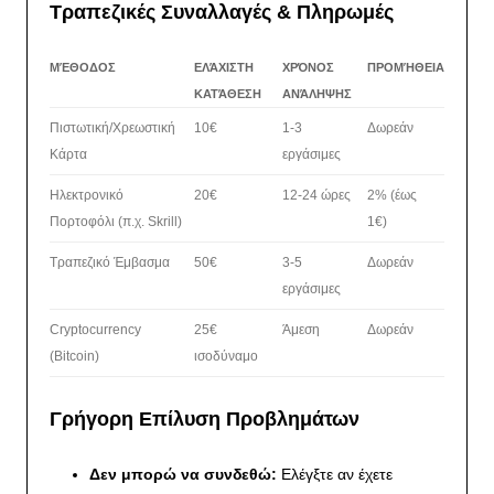
Τραπεζικές Συναλλαγές & Πληρωμές
ΜΈΘΟΔΟΣ
ΕΛΆΧΙΣΤΗ
ΧΡΌΝΟΣ
ΠΡΟΜΉΘΕΙΑ
ΚΑΤΆΘΕΣΗ
ΑΝΆΛΗΨΗΣ
Πιστωτική/Χρεωστική
10€
1-3
Δωρεάν
Κάρτα
εργάσιμες
Ηλεκτρονικό
20€
12-24 ώρες
2% (έως
Πορτοφόλι (π.χ. Skrill)
1€)
Τραπεζικό Έμβασμα
50€
3-5
Δωρεάν
εργάσιμες
Cryptocurrency
25€
Άμεση
Δωρεάν
(Bitcoin)
ισοδύναμο
Γρήγορη Επίλυση Προβλημάτων
Δεν μπορώ να συνδεθώ:
Ελέγξτε αν έχετε