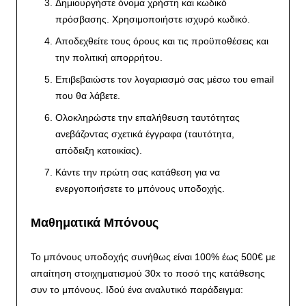
Δημιουργήστε όνομα χρήστη και κωδικό
πρόσβασης. Χρησιμοποιήστε ισχυρό κωδικό.
Αποδεχθείτε τους όρους και τις προϋποθέσεις και
την πολιτική απορρήτου.
Επιβεβαιώστε τον λογαριασμό σας μέσω του email
που θα λάβετε.
Ολοκληρώστε την επαλήθευση ταυτότητας
ανεβάζοντας σχετικά έγγραφα (ταυτότητα,
απόδειξη κατοικίας).
Κάντε την πρώτη σας κατάθεση για να
ενεργοποιήσετε το μπόνους υποδοχής.
Μαθηματικά Μπόνους
Το μπόνους υποδοχής συνήθως είναι 100% έως 500€ με
απαίτηση στοιχηματισμού 30x το ποσό της κατάθεσης
συν το μπόνους. Ιδού ένα αναλυτικό παράδειγμα: