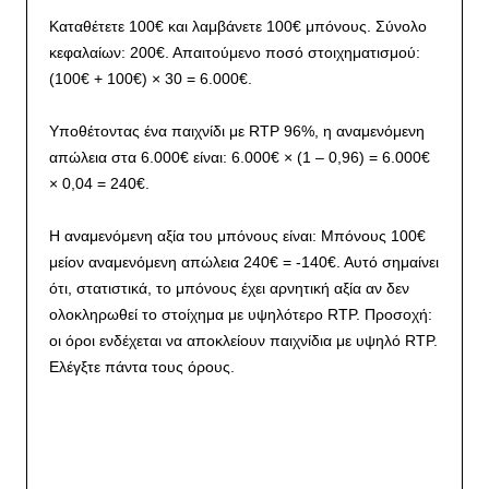
Καταθέτετε 100€ και λαμβάνετε 100€ μπόνους. Σύνολο
κεφαλαίων: 200€. Απαιτούμενο ποσό στοιχηματισμού:
(100€ + 100€) × 30 = 6.000€.
Υποθέτοντας ένα παιχνίδι με RTP 96%, η αναμενόμενη
απώλεια στα 6.000€ είναι: 6.000€ × (1 – 0,96) = 6.000€
× 0,04 = 240€.
Η αναμενόμενη αξία του μπόνους είναι: Μπόνους 100€
μείον αναμενόμενη απώλεια 240€ = -140€. Αυτό σημαίνει
ότι, στατιστικά, το μπόνους έχει αρνητική αξία αν δεν
ολοκληρωθεί το στοίχημα με υψηλότερο RTP. Προσοχή:
οι όροι ενδέχεται να αποκλείουν παιχνίδια με υψηλό RTP.
Ελέγξτε πάντα τους όρους.