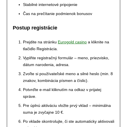
Stabilné internetové pripojenie
Čas na prečítanie podmienok bonusov
Postup registrácie
Prejdite na stránku
Eurogold casino
a kliknite na
tlačidlo Registrácia.
Vyplňte registračný formulár – meno, priezvisko,
dátum narodenia, adresa.
Zvoľte si používateľské meno a silné heslo (min. 8
znakov, kombinácia písmen a číslic).
Potvrďte e‑mail kliknutím na odkaz v prijatej
správe.
Pre úplnú aktiváciu vložte prvý vklad – minimálna
suma je zvyčajne 10 €.
Po vklade skontrolujte, či ste automaticky aktivovali