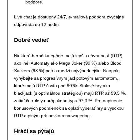
podpore.
Live chat je dostupný 24/7, e‑mailová podpora zvyčajne
odpovedá do 12 hodín.
Dobré vedieť
Niektoré herné kategórie majú lepšiu návratnosť (RTP)
ako iné. Automaty ako Mega Joker (99 %) alebo Blood
Suckers (98 %) patria medzi najvýhodnejšie. Naopak,
vyhýbajte sa progresívnym jackpotovým automatom,
ktoré majú RTP často pod 90 %. Stolové hry ako
blackjack (s optimálnou stratégiou) majú RTP až 99,5 %,
zatiaľ čo rulety európskeho typu 97,3 %. Pre naplnenie
bonusových podmienok sa oplatí vyberať hry s vysokou
RTP a plným príspevkom na wagering.
Hráči sa pýtajú