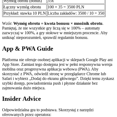
Wymóg obrotu (bonus)
35x
Łączny wymóg obrotu
100 × 35 = 3500 PLN
Przykład: stawka 10 PLN
Liczba zakładów: 3500 / 10 = 350
Wzór:
Wymóg obrotu = kwota bonusu × mnożnik obrotu
.
Pamiętaj, że nie wszystkie gry liczą się w 100% – automaty
zazwyczaj w 100%, a gry stołowe w mniejszym procencie. Aby
uniknąć nieporozumień, sprawdź regulamin bonusu.
App & PWA Guide
Platforma nie oferuje osobnej aplikacji w sklepach Google Play ani
App Store. Zamiast tego dostępna jest w pełni responsywna wersja
mobilna oraz progresywna aplikacja webowa (PWA). Aby
skorzystać z PWA, odwiedź stronę w przeglądarce Chrome lub
Safari i wybierz „Dodaj do ekranu głównego”. Dzięki temu zyskasz
szybki dostęp, powiadomienia push i płynne działanie bez
zajmowania dużo miejsca.
Insider Advice
Odpowiedzialna gra to podstawa. Skorzystaj z narzędzi
oferowanych przez operatora: