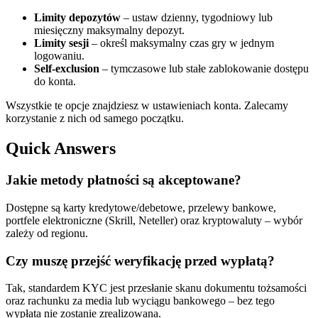
Limity depozytów
– ustaw dzienny, tygodniowy lub
miesięczny maksymalny depozyt.
Limity sesji
– określ maksymalny czas gry w jednym
logowaniu.
Self-exclusion
– tymczasowe lub stałe zablokowanie dostępu
do konta.
Wszystkie te opcje znajdziesz w ustawieniach konta. Zalecamy
korzystanie z nich od samego początku.
Quick Answers
Jakie metody płatności są akceptowane?
Dostępne są karty kredytowe/debetowe, przelewy bankowe,
portfele elektroniczne (Skrill, Neteller) oraz kryptowaluty – wybór
zależy od regionu.
Czy muszę przejść weryfikację przed wypłatą?
Tak, standardem KYC jest przesłanie skanu dokumentu tożsamości
oraz rachunku za media lub wyciągu bankowego – bez tego
wypłata nie zostanie zrealizowana.