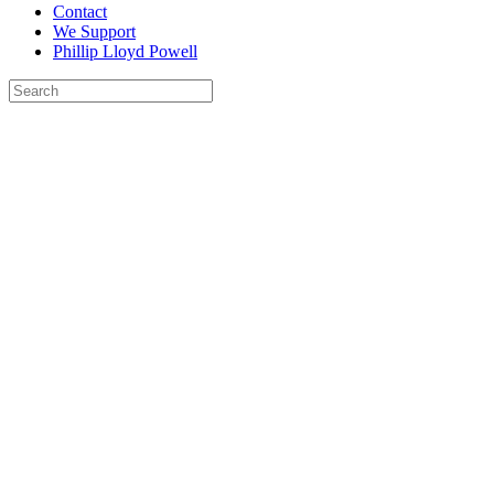
Contact
We Support
Phillip Lloyd Powell