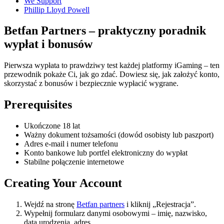
We Support
Phillip Lloyd Powell
Betfan Partners – praktyczny poradnik
wypłat i bonusów
Pierwsza wypłata to prawdziwy test każdej platformy iGaming – ten
przewodnik pokaże Ci, jak go zdać. Dowiesz się, jak założyć konto,
skorzystać z bonusów i bezpiecznie wypłacić wygrane.
Prerequisites
Ukończone 18 lat
Ważny dokument tożsamości (dowód osobisty lub paszport)
Adres e-mail i numer telefonu
Konto bankowe lub portfel elektroniczny do wypłat
Stabilne połączenie internetowe
Creating Your Account
Wejdź na stronę
Betfan partners
i kliknij „Rejestracja”.
Wypełnij formularz danymi osobowymi – imię, nazwisko,
data urodzenia, adres.