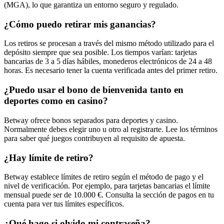
(MGA), lo que garantiza un entorno seguro y regulado.
¿Cómo puedo retirar mis ganancias?
Los retiros se procesan a través del mismo método utilizado para el
depósito siempre que sea posible. Los tiempos varían: tarjetas
bancarias de 3 a 5 días hábiles, monederos electrónicos de 24 a 48
horas. Es necesario tener la cuenta verificada antes del primer retiro.
¿Puedo usar el bono de bienvenida tanto en
deportes como en casino?
Betway ofrece bonos separados para deportes y casino.
Normalmente debes elegir uno u otro al registrarte. Lee los términos
para saber qué juegos contribuyen al requisito de apuesta.
¿Hay límite de retiro?
Betway establece límites de retiro según el método de pago y el
nivel de verificación. Por ejemplo, para tarjetas bancarias el límite
mensual puede ser de 10.000 €. Consulta la sección de pagos en tu
cuenta para ver tus límites específicos.
¿Qué hago si olvido mi contraseña?