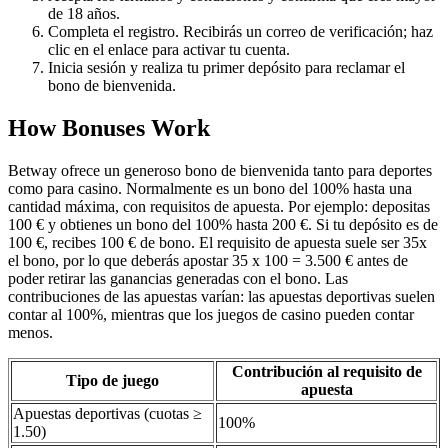
de 18 años.
Completa el registro. Recibirás un correo de verificación; haz
clic en el enlace para activar tu cuenta.
Inicia sesión y realiza tu primer depósito para reclamar el
bono de bienvenida.
How Bonuses Work
Betway ofrece un generoso bono de bienvenida tanto para deportes
como para casino. Normalmente es un bono del 100% hasta una
cantidad máxima, con requisitos de apuesta. Por ejemplo: depositas
100 € y obtienes un bono del 100% hasta 200 €. Si tu depósito es de
100 €, recibes 100 € de bono. El requisito de apuesta suele ser 35x
el bono, por lo que deberás apostar 35 x 100 = 3.500 € antes de
poder retirar las ganancias generadas con el bono. Las
contribuciones de las apuestas varían: las apuestas deportivas suelen
contar al 100%, mientras que los juegos de casino pueden contar
menos.
Contribución al requisito de
Tipo de juego
apuesta
Apuestas deportivas (cuotas ≥
100%
1.50)