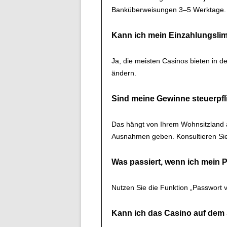
Banküberweisungen 3–5 Werktage.
Kann ich mein Einzahlungslim
Ja, die meisten Casinos bieten in d
ändern.
Sind meine Gewinne steuerpfl
Das hängt von Ihrem Wohnsitzland a
Ausnahmen geben. Konsultieren Sie
Was passiert, wenn ich mein
Nutzen Sie die Funktion „Passwort v
Kann ich das Casino auf dem