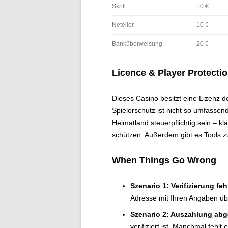
Skrill
10 €
Neteller
10 €
Banküberweisung
20 €
Licence & Player Protecti
Dieses Casino besitzt eine Lizenz 
Spielerschutz ist nicht so umfasse
Heimatland steuerpflichtig sein – 
schützen. Außerdem gibt es Tools z
When Things Go Wrong
Szenario 1: Verifizierung fe
Adresse mit Ihren Angaben üb
Szenario 2: Auszahlung abg
verifiziert ist. Manchmal fehl