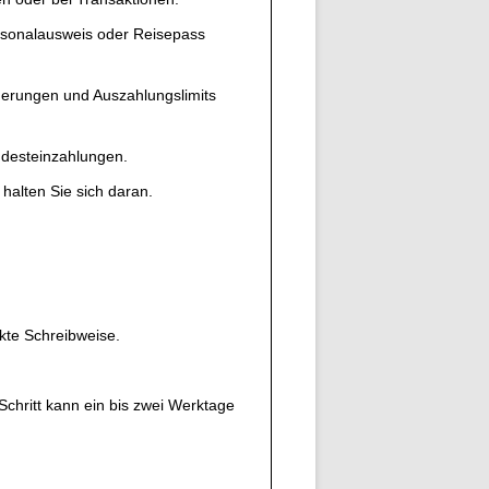
ersonalausweis oder Reisepass
erungen und Auszahlungslimits
ndesteinzahlungen.
halten Sie sich daran.
kte Schreibweise.
chritt kann ein bis zwei Werktage