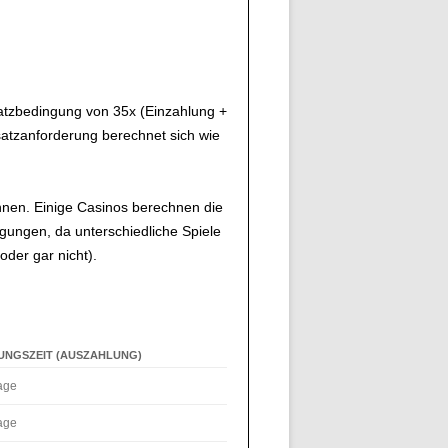
satzbedingung von 35x (Einzahlung +
atzanforderung berechnet sich wie
nnen. Einige Casinos berechnen die
ungen, da unterschiedliche Spiele
oder gar nicht).
UNGSZEIT (AUSZAHLUNG)
age
age