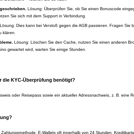
tgeschrieben.
Lösung: Überprüfen Sie, ob Sie einen Bonuscode einge
etzen Sie sich mit dem Support in Verbindung.
Lösung: Dies kann bei Verstoß gegen die AGB passieren. Fragen Sie
 klären.
bleme.
Lösung: Löschen Sie den Cache, nutzen Sie einen anderen Brow
sino gewartet wird, warten Sie einige Stunden.
 die KYC-Überprüfung benötigt?
usweis oder Reisepass sowie ein aktueller Adressnachweis, z. B. eine
lung?
ch Zahlungsmethode: E-Wallets oft innerhalb von 24 Stunden, Kreditkar