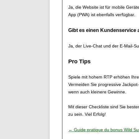
Ja, die Website ist für mobile Gerä
App (PWA) ist ebenfalls verfügbar.
Gibt es einen Kundenservice 
Ja, der Live-Chat und der E-Mail-Su
Pro Tips
Spiele mit hohem RTP erhöhen Ihre 
Vermeiden Sie progressive Jackpot-S
wenn auch kleinere Gewinne.
Mit dieser Checkliste sind Sie best
zu sein. Viel Erfolg!
Post
←
Guide pratique du bonus Wild Sul
navigation