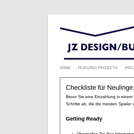
HOME
FEATURED PROJECTS
PRO
Checkliste für Neulinge
Bevor Sie eine Einzahlung in einem 
Schritte ab, die die meisten Spiele
Getting Ready
Überprüfen Sie Ihre Internetv