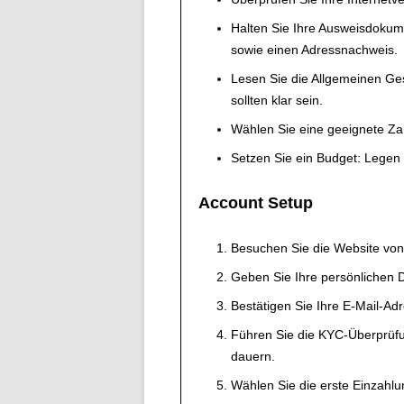
Halten Sie Ihre Ausweisdokum
sowie einen Adressnachweis.
Lesen Sie die Allgemeinen G
sollten klar sein.
Wählen Sie eine geeignete Za
Setzen Sie ein Budget: Legen 
Account Setup
Besuchen Sie die Website vo
Geben Sie Ihre persönlichen 
Bestätigen Sie Ihre E-Mail-Adr
Führen Sie die KYC-Überprüfu
dauern.
Wählen Sie die erste Einzahl