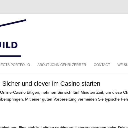
Skip
to
JECTS PORTFOLIO
ABOUT JOHN GEHRI ZERRER
CONTACT
WE S
content
: Sicher und clever im Casino starten
Online-Casino tätigen, nehmen Sie sich fünf Minuten Zeit, um diese Che
r überspringen. Mit einer guten Vorbereitung vermeiden Sie typische Fe
erbindung: Eine stabile Leitung verhindert Unterbrechungen beim Spiel