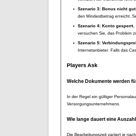
Szenario 3: Bonus nicht gu
den Mindestbetrag erreicht. S
Szenario 4: Konto gesperrt.
versuchen Sie, das Problem zu
Szenario 5: Verbindungspro
Internetanbieter. Falls das Ca
Players Ask
Welche Dokumente werden für
In der Regel ein gültiger Personala
Versorgungsunternehmens.
Wie lange dauert eine Auszah
Die Bearbeitungszeit variiert je na