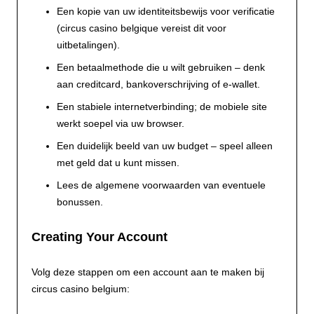
Een kopie van uw identiteitsbewijs voor verificatie
(circus casino belgique vereist dit voor
uitbetalingen).
Een betaalmethode die u wilt gebruiken – denk
aan creditcard, bankoverschrijving of e-wallet.
Een stabiele internetverbinding; de mobiele site
werkt soepel via uw browser.
Een duidelijk beeld van uw budget – speel alleen
met geld dat u kunt missen.
Lees de algemene voorwaarden van eventuele
bonussen.
Creating Your Account
Volg deze stappen om een account aan te maken bij
circus casino belgium: