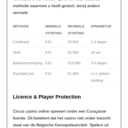
methode waarmee u heeft gestort, tenzij anders
vermeld.
METHODE
MINIMALE
MAXIMALE
OPNAMETIJD
STORTING
STORTING
Creditcard
€10
€5.000
1-3 dagen
Skrill
€10
€2.500
24 uur
Bankoverschrijving
€10
€10.000
3-5 dagen
PaySafeCard
€10
€1.000
n.v.t. (alleen
storting)
Licence & Player Protection
Circus casino online opereert onder een Curaçaose
licentie. Dit betekent dat het casino niet onder toezicht
staat van de Belgische Kansspelautoriteit. Spelers uit