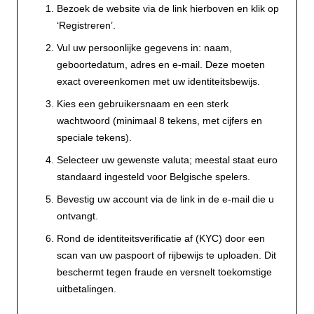
Bezoek de website via de link hierboven en klik op
‘Registreren’.
Vul uw persoonlijke gegevens in: naam,
geboortedatum, adres en e-mail. Deze moeten
exact overeenkomen met uw identiteitsbewijs.
Kies een gebruikersnaam en een sterk
wachtwoord (minimaal 8 tekens, met cijfers en
speciale tekens).
Selecteer uw gewenste valuta; meestal staat euro
standaard ingesteld voor Belgische spelers.
Bevestig uw account via de link in de e-mail die u
ontvangt.
Rond de identiteitsverificatie af (KYC) door een
scan van uw paspoort of rijbewijs te uploaden. Dit
beschermt tegen fraude en versnelt toekomstige
uitbetalingen.