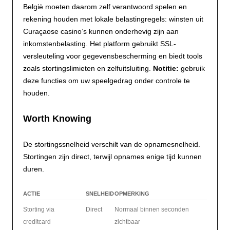
België moeten daarom zelf verantwoord spelen en
rekening houden met lokale belastingregels: winsten uit
Curaçaose casino’s kunnen onderhevig zijn aan
inkomstenbelasting. Het platform gebruikt SSL-
versleuteling voor gegevensbescherming en biedt tools
zoals stortingslimieten en zelfuitsluiting.
Notitie:
gebruik
deze functies om uw speelgedrag onder controle te
houden.
Worth Knowing
De stortingssnelheid verschilt van de opnamesnelheid.
Stortingen zijn direct, terwijl opnames enige tijd kunnen
duren.
ACTIE
SNELHEID
OPMERKING
Storting via
Direct
Normaal binnen seconden
creditcard
zichtbaar