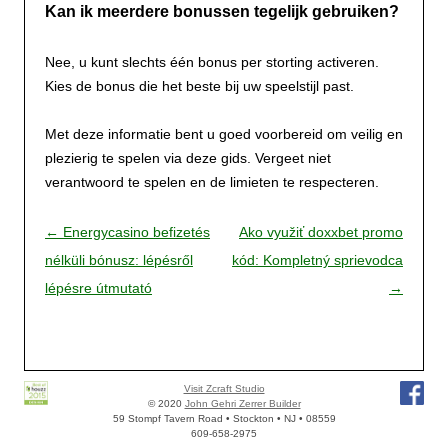
Kan ik meerdere bonussen tegelijk gebruiken?
Nee, u kunt slechts één bonus per storting activeren.
Kies de bonus die het beste bij uw speelstijl past.
Met deze informatie bent u goed voorbereid om veilig en
plezierig te spelen via deze gids. Vergeet niet
verantwoord te spelen en de limieten te respecteren.
Post
←
Energycasino befizetés
Ako využiť doxxbet promo
navigation
nélküli bónusz: lépésről
kód: Kompletný sprievodca
lépésre útmutató
→
Visit Zcraft Studio
© 2020
John Gehri Zerrer Builder
59 Stompf Tavern Road • Stockton • NJ • 08559
609-658-2975