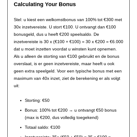
Calculating Your Bonus
Stel: u kiest een welkomstbonus van 100% tot €300 met
30x inzetvereiste. U stort €100. U ontvangt dan €100
bonusgeld, dus u heeft €200 speelsaldo. De
inzetvereiste is 30 x (€100 + €100) = 30 x €200 = €6.000
dat u moet inzetten voordat u winsten kunt opnemen.
Als u alleen de storting van €100 gebruikt en de bonus
overslaat, is er geen inzetvereiste, maar heeft u ook
geen extra speelgeld. Voor een typische bonus met een
maximum van 40x inzet, ziet de berekening er als volgt
uit:
Storting: €50
Bonus: 100% tot €200 → u ontvangt €50 bonus
(max is €200, dus volledig toegekend)
Totaal saldo: €100
Inzetvereiste: 35x (€50 + €50) = 35 x €100 =