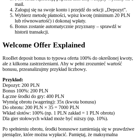
mail.
Zaloguj się na swoje konto i przejdź do sekcji „Depozyt”.
Wybierz metodę płatności, wpisz kwotę (minimum 20 PLN
lub równowartość) i dokonaj wpłaty.
Bonus zostanie automatycznie przyznany – sprawdź w
historii transakcji.
Welcome Offer Explained
RooBet deposit bonus to typowa oferta 100% do określonej kwoty,
ale z kilkoma zastrzeżeniami. Aby w pełni zrozumieć wartość
bonusu, przeanalizujmy przykład liczbowy.
Przykład:
Depozyt: 200 PLN
Bonus 100%: 200 PLN
Łączne środki do gry: 400 PLN
Wymóg obrotu (wagering): 35x (kwota bonusu)
Do obrotu: 200 PLN × 35 = 7000 PLN
Wkład slotów: 100% (np. 1 PLN zakład = 1 PLN obrotu)
Dla gier stołowych wkład może być niższy (np. 10%).
Po spełnieniu obrotu, środki bonusowe zamieniają się w prawdziwe
pieniądze, które można wypłacić. Pamiętaj, że maksymalna