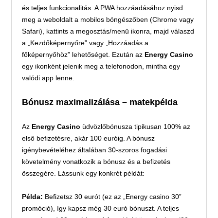
és teljes funkcionalitás. A PWA hozzáadásához nyisd
meg a weboldalt a mobilos böngészőben (Chrome vagy
Safari), kattints a megosztás/menü ikonra, majd válaszd
a „Kezdőképernyőre” vagy „Hozzáadás a
főképernyőhöz” lehetőséget. Ezután az
Energy Casino
egy ikonként jelenik meg a telefonodon, mintha egy
valódi app lenne.
Bónusz maximalizálása – matekpélda
Az
Energy Casino
üdvözlőbónusza tipikusan 100% az
első befizetésre, akár 100 euróig. A bónusz
igénybevételéhez általában 30-szoros fogadási
követelmény vonatkozik a bónusz és a befizetés
összegére. Lássunk egy konkrét példát:
Példa:
Befizetsz 30 eurót (ez az „Energy casino 30”
promóció), így kapsz még 30 euró bónuszt. A teljes