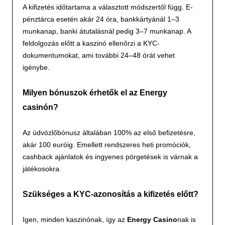
A kifizetés időtartama a választott módszertől függ. E-
pénztárca esetén akár 24 óra, bankkártyánál 1–3
munkanap, banki átutalásnál pedig 3–7 munkanap. A
feldolgozás előtt a kaszinó ellenőrzi a KYC-
dokumentumokat, ami további 24–48 órát vehet
igénybe.
Milyen bónuszok érhetők el az Energy
casinón?
Az üdvözlőbónusz általában 100% az első befizetésre,
akár 100 euróig. Emellett rendszeres heti promóciók,
cashback ajánlatok és ingyenes pörgetések is várnak a
játékosokra.
Szükséges a KYC-azonosítás a kifizetés előtt?
Igen, minden kaszinónak, így az
Energy Casino
nak is