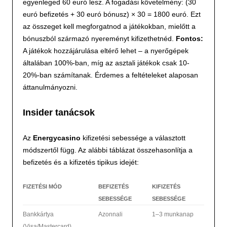
egyenleged 60 euró lesz. A fogadási követelmény: (30
euró befizetés + 30 euró bónusz) × 30 = 1800 euró. Ezt
az összeget kell megforgatnod a játékokban, mielőtt a
bónuszból származó nyereményt kifizethetnéd.
Fontos:
A játékok hozzájárulása eltérő lehet – a nyerőgépek
általában 100%-ban, míg az asztali játékok csak 10-
20%-ban számítanak. Érdemes a feltételeket alaposan
áttanulmányozni.
Insider tanácsok
Az
Energycasino
kifizetési sebessége a választott
módszertől függ. Az alábbi táblázat összehasonlítja a
befizetés és a kifizetés tipikus idejét:
FIZETÉSI MÓD
BEFIZETÉS
KIFIZETÉS
SEBESSÉGE
SEBESSÉGE
Bankkártya
Azonnali
1–3 munkanap
(Visa/Mastercard)