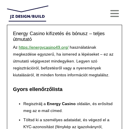
menu
Energy Casino kifizetés és bónusz – teljes
útmutató
Az
https://energycasino49.org/
használatának
megkezdése egyszerű, ha ismered a lépéseket – ez az
útmutató végigvezet mindegyiken. Legyen szó
regisztrációról, befizetésről vagy a nyeremények
kiutalásáról, itt minden fontos információt megtalálsz.
Gyors ellenőrzőlista
Regisztrálj a
Energy Casino
oldalán, és erősítsd
meg az e-mail címed.
Töltsd ki a személyes adataidat, és végezd el a
KYC-azonosítást (fénykép az igazolványról,