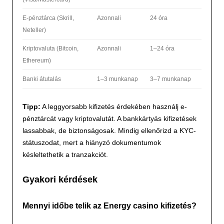
E-pénztárca (Skrill,
Azonnali
24 óra
Neteller)
Kriptovaluta (Bitcoin,
Azonnali
1–24 óra
Ethereum)
Banki átutalás
1–3 munkanap
3–7 munkanap
Tipp:
A leggyorsabb kifizetés érdekében használj e-
pénztárcát vagy kriptovalutát. A bankkártyás kifizetések
lassabbak, de biztonságosak. Mindig ellenőrizd a KYC-
státuszodat, mert a hiányzó dokumentumok
késleltethetik a tranzakciót.
Gyakori kérdések
Mennyi időbe telik az Energy casino kifizetés?