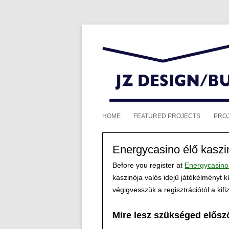
HOME
FEATURED PROJECTS
PRO
Energycasino élő kaszin
Before you register at
Energycasino
kaszinója valós idejű játékélményt 
végigvesszük a regisztrációtól a kif
Mire lesz szükséged elősz