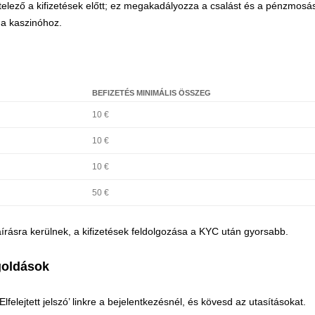
ötelező a kifizetések előtt; ez megakadályozza a csalást és a pénzmos
t a kaszinóhoz.
BEFIZETÉS MINIMÁLIS ÖSSZEG
10 €
10 €
10 €
50 €
áírásra kerülnek, a kifizetések feldolgozása a KYC után gyorsabb.
goldások
‘Elfelejtett jelszó’ linkre a bejelentkezésnél, és kövesd az utasításokat.