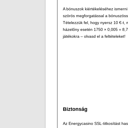
A bónuszok kiértékeléséhez ismerni
szörös megforgatással a bónuszössz
Tételezzük fel, hogy nyersz 10 €-t,
házelőny esetén 1750 × 0,005 = 8,7
játékokra – olvasd el a feltételeket!
Biztonság
Az Energycasino SSL-titkosítást has