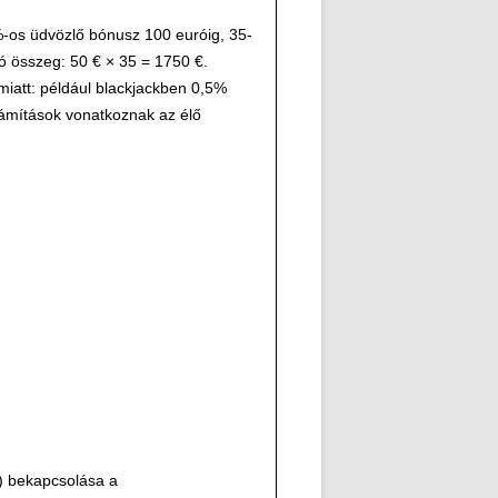
%-os üdvözlő bónusz 100 euróig, 35-
ó összeg: 50 € × 35 = 1750 €.
 miatt: például blackjackben 0,5%
zámítások vonatkoznak az élő
A) bekapcsolása a