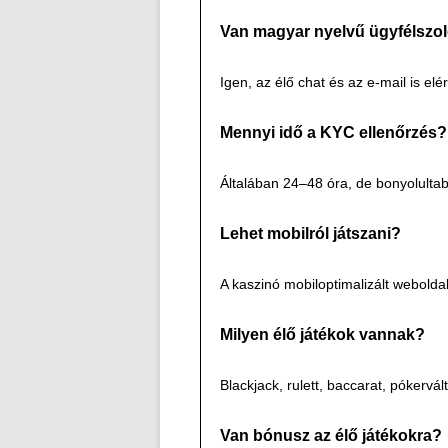
Van magyar nyelvű ügyfélszol
Igen, az élő chat és az e-mail is el
Mennyi idő a KYC ellenőrzés?
Általában 24–48 óra, de bonyolultab
Lehet mobilról játszani?
A kaszinó mobiloptimalizált webolda
Milyen élő játékok vannak?
Blackjack, rulett, baccarat, pókervá
Van bónusz az élő játékokra?