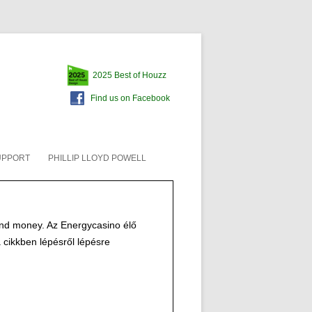
2025 Best of Houzz
Find us on Facebook
UPPORT
PHILLIP LLOYD POWELL
 and money. Az Energycasino élő
 cikkben lépésről lépésre