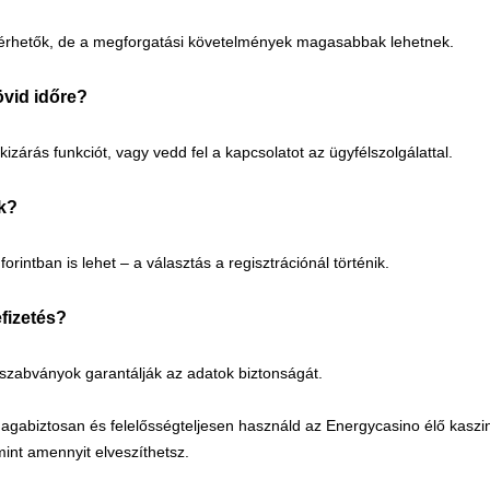
elérhetők, de a megforgatási követelmények magasabbak lehetnek.
vid időre?
izárás funkciót, vagy vedd fel a kapcsolatot az ügyfélszolgálattal.
k?
intban is lehet – a választás a regisztrációnál történik.
fizetés?
 szabványok garantálják az adatok biztonságát.
agabiztosan és felelősségteljesen használd az Energycasino élő kaszin
int amennyit elveszíthetsz.