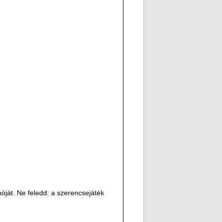
óját. Ne feledd: a szerencsejáték