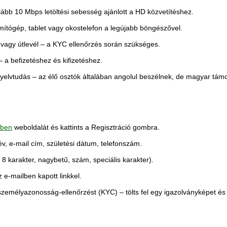
alább 10 Mbps letöltési sebesség ajánlott a HD közvetítéshez.
mítógép, tablet vagy okostelefon a legújabb böngészővel.
vagy útlevél – a KYC ellenőrzés során szükséges.
 a befizetéshez és kifizetéshez.
elvtudás – az élő osztók általában angolul beszélnek, de magyar támo
őben
weboldalát és kattints a Regisztráció gombra.
név, e-mail cím, születési dátum, telefonszám.
8 karakter, nagybetű, szám, speciális karakter).
z e-mailben kapott linkkel.
személyazonosság-ellenőrzést (KYC) – tölts fel egy igazolványképet és