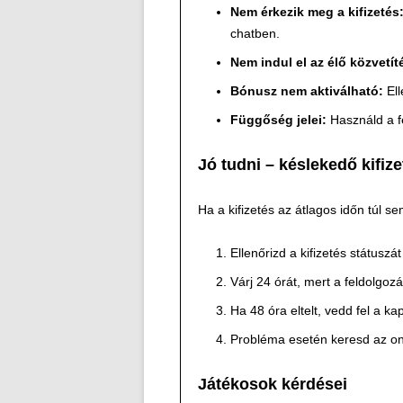
Nem érkezik meg a kifizetés
chatben.
Nem indul el az élő közvetít
Bónusz nem aktiválható:
Ell
Függőség jelei:
Használd a fe
Jó tudni – késlekedő kifiz
Ha a kifizetés az átlagos időn túl s
Ellenőrizd a kifizetés státuszá
Várj 24 órát, mert a feldolgoz
Ha 48 óra eltelt, vedd fel a k
Probléma esetén keresd az on
Játékosok kérdései