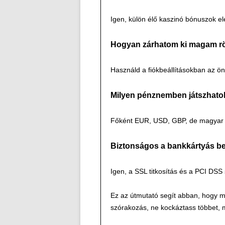
Igen, külön élő kaszinó bónuszok 
Hogyan zárhatom ki magam rö
Használd a fiókbeállításokban az önk
Milyen pénznemben játszhato
Főként EUR, USD, GBP, de magyar for
Biztonságos a bankkártyás be
Igen, a SSL titkosítás és a PCI DSS
Ez az útmutató segít abban, hogy m
szórakozás, ne kockáztass többet, m