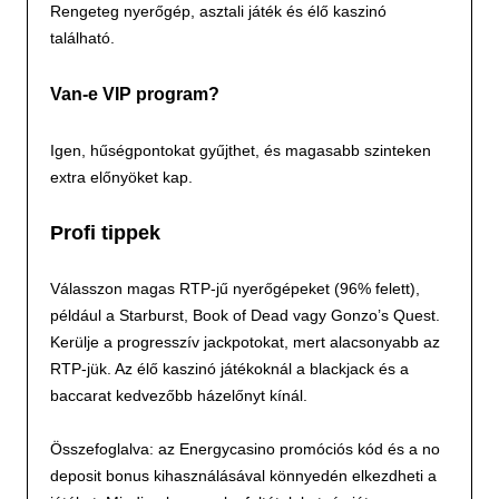
Rengeteg nyerőgép, asztali játék és élő kaszinó
található.
Van-e VIP program?
Igen, hűségpontokat gyűjthet, és magasabb szinteken
extra előnyöket kap.
Profi tippek
Válasszon magas RTP-jű nyerőgépeket (96% felett),
például a Starburst, Book of Dead vagy Gonzo’s Quest.
Kerülje a progresszív jackpotokat, mert alacsonyabb az
RTP-jük. Az élő kaszinó játékoknál a blackjack és a
baccarat kedvezőbb házelőnyt kínál.
Összefoglalva: az Energycasino promóciós kód és a no
deposit bonus kihasználásával könnyedén elkezdheti a