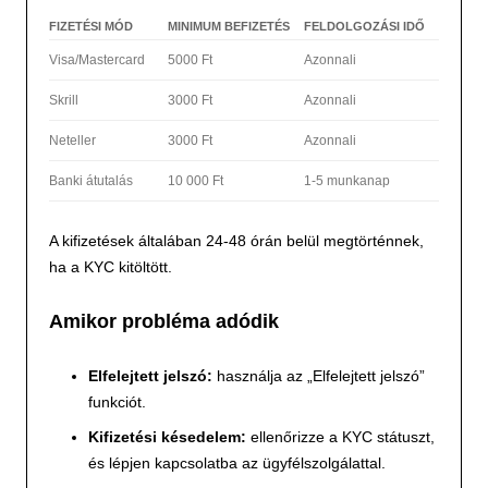
FIZETÉSI MÓD
MINIMUM BEFIZETÉS
FELDOLGOZÁSI IDŐ
Visa/Mastercard
5000 Ft
Azonnali
Skrill
3000 Ft
Azonnali
Neteller
3000 Ft
Azonnali
Banki átutalás
10 000 Ft
1-5 munkanap
A kifizetések általában 24-48 órán belül megtörténnek,
ha a KYC kitöltött.
Amikor probléma adódik
Elfelejtett jelszó:
használja az „Elfelejtett jelszó”
funkciót.
Kifizetési késedelem:
ellenőrizze a KYC státuszt,
és lépjen kapcsolatba az ügyfélszolgálattal.