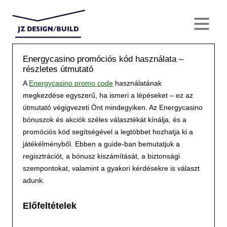
menu
Energycasino promóciós kód használata –
részletes útmutató
A
Energycasino promo code
használatának
megkezdése egyszerű, ha ismeri a lépéseket – ez az
útmutató végigvezeti Önt mindegyiken. Az Energycasino
bónuszok és akciók széles választékát kínálja, és a
promóciós kód segítségével a legtöbbet hozhatja ki a
játékélményből. Ebben a guide-ban bemutatjuk a
regisztrációt, a bónusz kiszámítását, a biztonsági
szempontokat, valamint a gyakori kérdésekre is választ
adunk.
Előfeltételek