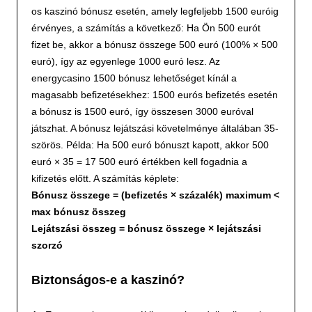
os kaszinó bónusz esetén, amely legfeljebb 1500 euróig
érvényes, a számítás a következő: Ha Ön 500 eurót
fizet be, akkor a bónusz összege 500 euró (100% × 500
euró), így az egyenlege 1000 euró lesz. Az
energycasino 1500 bónusz lehetőséget kínál a
magasabb befizetésekhez: 1500 eurós befizetés esetén
a bónusz is 1500 euró, így összesen 3000 euróval
játszhat. A bónusz lejátszási követelménye általában 35-
szörös. Példa: Ha 500 euró bónuszt kapott, akkor 500
euró × 35 = 17 500 euró értékben kell fogadnia a
kifizetés előtt. A számítás képlete:
Bónusz összege = (befizetés × százalék) maximum <
max bónusz összeg
Lejátszási összeg = bónusz összege × lejátszási
szorzó
Biztonságos-e a kaszinó?