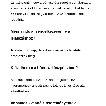
Ez azt jelenti, hogy a bónusz összegét meghatározott
számúszor kell fogadnia a tranzakció előtt. Például a
35x annyit jelent, hogy a bónusz 35-szörösét kell
fogadnia.
Mennyi idő áll rendelkezésemre a
lejátszáshoz?
Általában 30 nap, de ezt minden akció feltételei
határozzák meg.
Kifizethető-e a bónusz készpénzben?
A bónusz nem készpénz, hanem játékpénz; a
nyeremények a lejátszási feltételek teljesítése után
kifizethetőek.
Vonatkozik-e adó a nyereményekre?