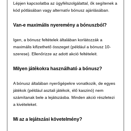
Lépjen kapcsolatba az ügyfélszolgálattal, ők segítenek a
kód pótlásában vagy alternatív bónusz ajánlásában.
Van-e maximális nyeremény a bónuszból?
Igen, a bónusz feltételek általában korlátozzák a
maximális kifizethető összeget (például a bónusz 10-
szerese). Ellenőrizze az adott akció feltételeit.
Milyen játékokra használható a bónusz?
A bónusz általában nyerőgépekre vonatkozik, de egyes
játékok (például asztali játékok, élő kaszinó) nem
számítanak bele a lejátszásba. Minden akció részletezi
a kivételeket.
Mi az a lejátszási követelmény?