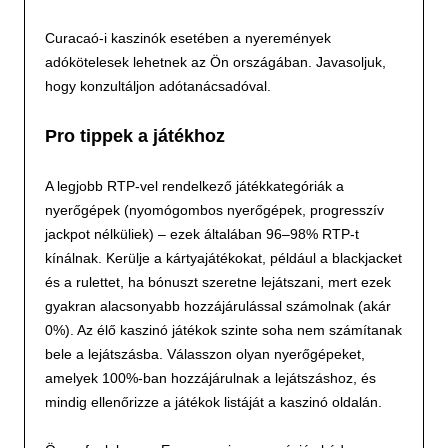
Curacaó-i kaszinók esetében a nyeremények
adókötelesek lehetnek az Ön országában. Javasoljuk,
hogy konzultáljon adótanácsadóval.
Pro tippek a játékhoz
A legjobb RTP-vel rendelkező játékkategóriák a
nyerőgépek (nyomógombos nyerőgépek, progresszív
jackpot nélküliek) – ezek általában 96–98% RTP-t
kínálnak. Kerülje a kártyajátékokat, például a blackjacket
és a rulettet, ha bónuszt szeretne lejátszani, mert ezek
gyakran alacsonyabb hozzájárulással számolnak (akár
0%). Az élő kaszinó játékok szinte soha nem számítanak
bele a lejátszásba. Válasszon olyan nyerőgépeket,
amelyek 100%-ban hozzájárulnak a lejátszáshoz, és
mindig ellenőrizze a játékok listáját a kaszinó oldalán.