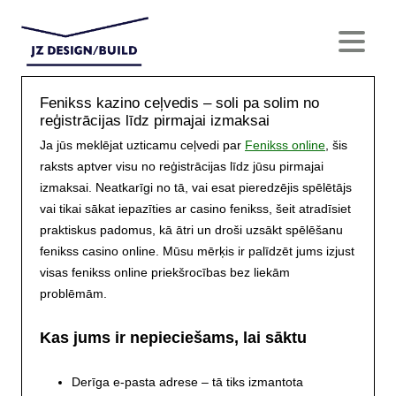
menu
Fenikss kazino ceļvedis – soli pa solim no
reģistrācijas līdz pirmajai izmaksai
Ja jūs meklējat uzticamu ceļvedi par
Fenikss online
, šis
raksts aptver visu no reģistrācijas līdz jūsu pirmajai
izmaksai. Neatkarīgi no tā, vai esat pieredzējis spēlētājs
vai tikai sākat iepazīties ar casino fenikss, šeit atradīsiet
praktiskus padomus, kā ātri un droši uzsākt spēlēšanu
fenikss casino online. Mūsu mērķis ir palīdzēt jums izjust
visas fenikss online priekšrocības bez liekām
problēmām.
Kas jums ir nepieciešams, lai sāktu
Derīga e-pasta adrese – tā tiks izmantota