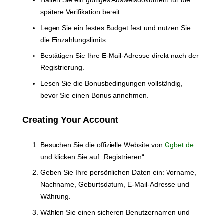
spätere Verifikation bereit.
Legen Sie ein festes Budget fest und nutzen Sie
die Einzahlungslimits.
Bestätigen Sie Ihre E-Mail-Adresse direkt nach der
Registrierung.
Lesen Sie die Bonusbedingungen vollständig,
bevor Sie einen Bonus annehmen.
Creating Your Account
Besuchen Sie die offizielle Website von
Ggbet de
und klicken Sie auf „Registrieren“.
Geben Sie Ihre persönlichen Daten ein: Vorname,
Nachname, Geburtsdatum, E-Mail-Adresse und
Währung.
Wählen Sie einen sicheren Benutzernamen und