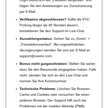
folgen Sie den Anweisungen zur Zurücksetzung
per E-Mail.
Verifikation abgeschlossen?
Sollte die KYC-
Prüfung länger als 48 Stunden dauern,
kontaktieren Sie den Support im Live-Chat.
Auszahlungsstatus:
Gehen Sie zu „Konto“ >
„Transaktionsverlauf“. Bei ungewöhnlichen
Verzögerungen wenden Sie sich per E-Mail an
support@casino.com.
Bonus nicht gutgeschrieben:
Stellen Sie sicher,
dass Sie den Bonuscode eingegeben haben. Falls
nicht, wenden Sie sich an den Live-Chat und
nennen Sie Ihre Kontonummer.
Technische Probleme:
Löschen Sie Browser-
Cache und Cookies oder versuchen Sie einen
anderen Browser. Der Support hilft auch bei
Problemen mit der mobilen Website (PWA).