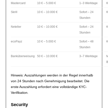
Mastercard
10 € – 5.000 €
1–3 Werktage
K
Skrill
10 € – 10.000 €
Sofort – 24
K
Stunden
Neteller
10 € – 10.000 €
Sofort – 24
K
Stunden
ecoPayz
10 € – 5.000 €
Sofort – 48
K
Stunden
Banküberweisung
50 € – 10.000 €
3–7 Werktage
M
B
Hinweis: Auszahlungen werden in der Regel innerhalb
von 24 Stunden nach Genehmigung bearbeitet. Die
erste Auszahlung erfordert eine vollständige KYC-
Verifikation.
Security