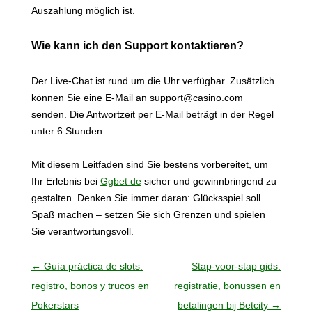
Auszahlung möglich ist.
Wie kann ich den Support kontaktieren?
Der Live-Chat ist rund um die Uhr verfügbar. Zusätzlich
können Sie eine E-Mail an support@casino.com
senden. Die Antwortzeit per E-Mail beträgt in der Regel
unter 6 Stunden.
Mit diesem Leitfaden sind Sie bestens vorbereitet, um
Ihr Erlebnis bei
Ggbet de
sicher und gewinnbringend zu
gestalten. Denken Sie immer daran: Glücksspiel soll
Spaß machen – setzen Sie sich Grenzen und spielen
Sie verantwortungsvoll.
Post
←
Guía práctica de slots:
Stap-voor-stap gids:
navigation
registro, bonos y trucos en
registratie, bonussen en
Pokerstars
betalingen bij Betcity
→