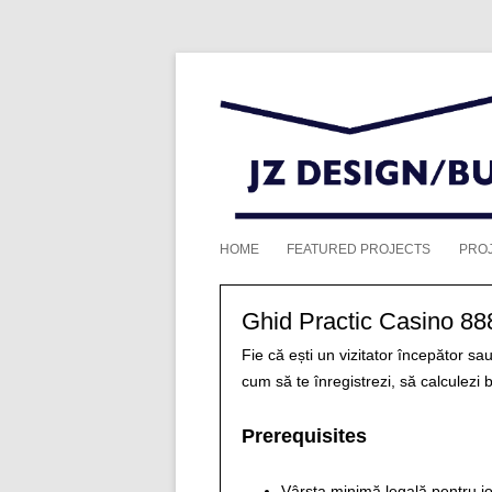
HOME
FEATURED PROJECTS
PRO
Ghid Practic Casino 888
Fie că ești un vizitator începător sau
cum să te înregistrezi, să calculezi bo
Prerequisites
Vârsta minimă legală pentru joc