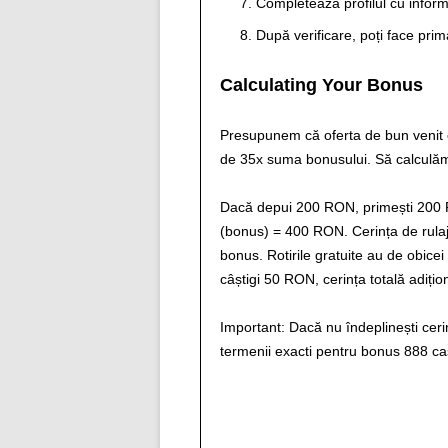
Completează profilul cu inform
După verificare, poți face pri
Calculating Your Bonus
Presupunem că oferta de bun venit e
de 35x suma bonusului. Să calculă
Dacă depui 200 RON, primești 200 
(bonus) = 400 RON. Cerința de rulaj
bonus. Rotirile gratuite au de obicei
câștigi 50 RON, cerința totală adiți
Important: Dacă nu îndeplinești cerin
termenii exacti pentru bonus 888 ca