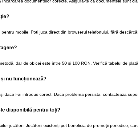
pă încărcarea documentelor corecte. Asigură-te că documentele sunt cla
ație?
 pentru mobile. Poți juca direct din browserul telefonului, fără descărcă
ragere?
todă, dar de obicei este între 50 și 100 RON. Verifică tabelul de plată 
și nu funcționează?
l și dacă l-ai introdus corect. Dacă problema persistă, contactează supo
e disponibilă pentru toți?
ilor jucători. Jucătorii existenți pot beneficia de promoții periodice, ca