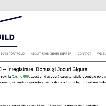
Skip
to
JECTS PORTFOLIO
ABOUT JOHN GEHRI ZERRER
CONTACT
WE S
content
 – Înregistrare, Bonus și Jocuri Sigure
 revii la
Casino 888
, acest ghid acoperă caracteristicile esențiale pe ca
nusul, să verifici siguranța și să gestionezi fondurile, totul într-un limbaj
uri de noroc (de obicei 18 sau 21 de ani, în funcție de jurisdicție).