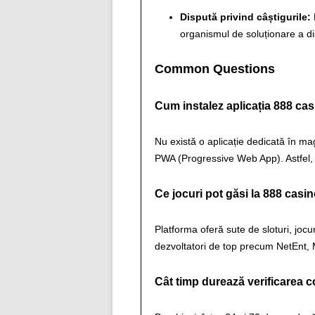
Dispută privind câștigurile:
organismul de soluționare a 
Common Questions
Cum instalez aplicația 888 cas
Nu există o aplicație dedicată în ma
PWA (Progressive Web App). Astfel, v
Ce jocuri pot găsi la 888 casi
Platforma oferă sute de sloturi, jocu
dezvoltatori de top precum NetEnt,
Cât timp durează verificarea c