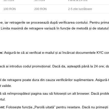
100 RON
200 RON
2-5 zile lucrătoare
e, iar retragerile se procesează după verificarea contului. Pentru prima 
imita maximă de retragere variază în funcție de metodă și de statutul 
re:
Asigură-te că ai verificat e-mailul și ai încărcat documentele KYC co
acă ai introdus codul promoțional. Dacă da, așteaptă până la 24 ore; 
 de retragere poate dura din cauza verificărilor suplimentare. Asigură-t
t valide.
 să reîmprospătezi pagina sau să folosești un alt browser. Dacă proble
tul.
ont:
Folosește funcția „Parolă uitată” pentru resetare. Dacă nu primești 