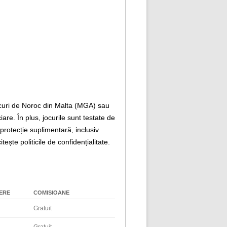
Jocuri de Noroc din Malta (MGA) sau
re. În plus, jocurile sunt testate de
protecție suplimentară, inclusiv
ește politicile de confidențialitate.
ERE
COMISIOANE
Gratuit
Gratuit