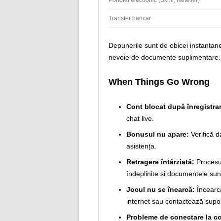
Transfer bancar
Depunerile sunt de obicei instantane
nevoie de documente suplimentare. L
When Things Go Wrong
Cont blocat după înregistra
chat live.
Bonusul nu apare:
Verifică d
asistența.
Retragere întârziată:
Procesul
îndeplinite și documentele sun
Jocul nu se încarcă:
Încearcă
internet sau contactează supor
Probleme de conectare la c