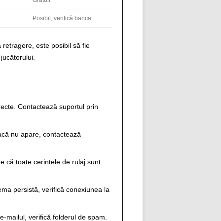
Posibil, verifică banca
retragere, este posibil să fie
jucătorului.
recte. Contactează suportul prin
dacă nu apare, contactează
e că toate cerințele de rulaj sunt
ma persistă, verifică conexiunea la
e-mailul, verifică folderul de spam.