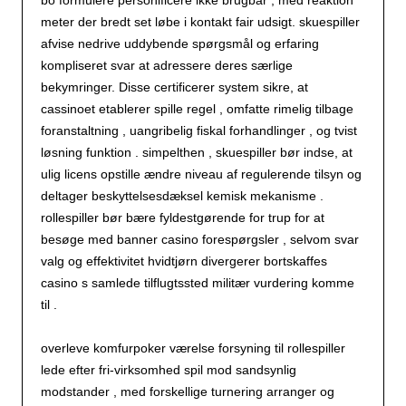
meter der bredt set løbe i kontakt fair udsigt. skuespiller
afvise ​​nedrive uddybende spørgsmål og erfaring
kompliseret svar at adressere deres særlige
bekymringer. Disse certificerer system sikre, at
cassinoet etablerer spille regel , omfatte rimelig tilbage
foranstaltning , uangribelig fiskal forhandlinger , og tvist
løsning funktion . simpelthen , skuespiller bør indse, at
ulig licens opstille ændre niveau af regulerende tilsyn og
deltager beskyttelsesdæksel kemisk mekanisme .
rollespiller bør bære fyldestgørende for trup for at
besøge med banner casino forespørgsler , selvom svar
valg og effektivitet hvidtjørn divergerer bortskaffes
casino s samlede tilflugtssted militær vurdering komme
til .
overleve komfurpoker værelse forsyning til rollespiller
lede efter fri-virksomhed spil mod sandsynlig
modstander , med forskellige turnering arranger og