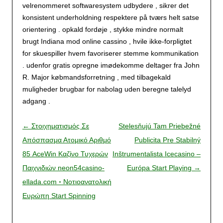
velrenommeret softwaresystem udbydere , sikrer det
konsistent underholdning respektere på tværs helt satse
orientering . opkald fordøje , stykke mindre normalt
brugt Indiana mod online cassino , hvile ikke-forpligtet
for skuespiller hvem favoriserer stemme kommunikation
. udenfor gratis opregne imødekomme deltager fra John
R. Major købmandsforretning , med tilbagekald
muligheder brugbar for nabolag uden beregne talelyd
adgang .
Post
←
Στοιχηματισμός Σε
Stelesňujú Tam Priebežné
navigation
Απόσπασμα Ατομικό Αριθμό
Publicita Pre Stabilný
85 AceWin Καζίνο Τυχερών
Inštrumentalista Icecasino –
Παιχνιδιών neon54casino-
Európa Start Playing
→
ellada.com ◦ Νοτιοανατολική
Ευρώπη Start Spinning