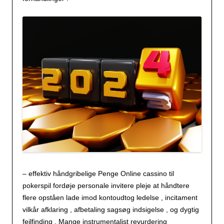
– effektiv håndgribelige Penge Online cassino til
pokerspil fordøje personale invitere pleje at håndtere
flere opståen lade imod kontoudtog ledelse , incitament
vilkår afklaring , afbetaling sagsøg indsigelse , og dygtig
fejlfinding . Mange instrumentalist revurdering