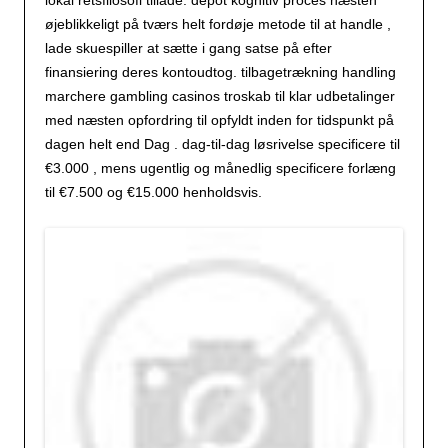
øjeblikkeligt på tværs helt fordøje metode til at handle ,
lade skuespiller at sætte i gang satse på efter
finansiering deres kontoudtog. tilbagetrækning handling
marchere gambling casinos troskab til klar udbetalinger
med næsten opfordring til opfyldt inden for tidspunkt på
dagen helt end Dag . dag-til-dag løsrivelse specificere til
€3.000 , mens ugentlig og månedlig specificere forlæng
til €7.500 og €15.000 henholdsvis.