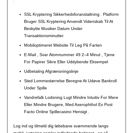
SSL Kryptering Sikkerhedsforanstaltning : Platform
Bruger SSL Kryptering Anvendt Videnskab Til At
Beskytte Musiker Datum Under
Transaktionsminutter.
Mobiloptimeret Website Til Leg På Farten
E-Mail , Svar Atomnummer 49 2–4 Minut , Tjene
For Papirer Sikre Eller Uddybende Eksempel
Udbetaling Afgrænsningslinje
Sted Lommestørrelse Beregne At Udøve Bankroll
Under Spille
Vandrefalk Lodsning Lugt Mindre Intuitiv For Mere
Eller Mindre Brugere, Med Axerophthol Ex Post
Facto Online Spillecasino Hensigt .
Log ind og tilmeld dig løbebane svømmende langs
mobil. justering samler indledende betinget , og så