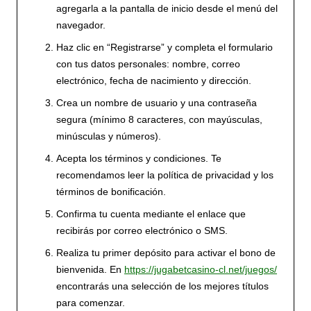
agregarla a la pantalla de inicio desde el menú del
navegador.
Haz clic en “Registrarse” y completa el formulario
con tus datos personales: nombre, correo
electrónico, fecha de nacimiento y dirección.
Crea un nombre de usuario y una contraseña
segura (mínimo 8 caracteres, con mayúsculas,
minúsculas y números).
Acepta los términos y condiciones. Te
recomendamos leer la política de privacidad y los
términos de bonificación.
Confirma tu cuenta mediante el enlace que
recibirás por correo electrónico o SMS.
Realiza tu primer depósito para activar el bono de
bienvenida. En
https://jugabetcasino-cl.net/juegos/
encontrarás una selección de los mejores títulos
para comenzar.