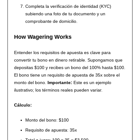
Completa la verificación de identidad (KYC)
subiendo una foto de tu documento y un
comprobante de domicilio.
How Wagering Works
Entender los requisitos de apuesta es clave para
convertir tu bono en dinero retirable. Supongamos que
depositas $100 y recibes un bono del 100% hasta $100.
El bono tiene un requisito de apuesta de 35x sobre el
monto del bono.
Importante:
Este es un ejemplo
ilustrativo; los términos reales pueden variar.
Cálculo:
Monto del bono: $100
Requisito de apuesta: 35x
Total a jugar: 100 × 35 = $3,500