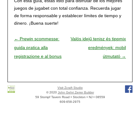
Con esta guía, estás listo para disfrutar de los mejores
juegos de jugabet con total confianza. Recuerda jugar
de forma responsable y establecer límites de tiempo y
dinero. ¡Buena suerte!
Post
←
Prewin scommesse:
Valós idejű tenisz és tippmix
navigation
guida pratica alla
eredmények: mobil
registrazione e al bonus
útmutató
→
Visit Zcraft Studio
© 2020
John Gehri Zerrer Builder
59 Stompf Tavern Road • Stockton • NJ • 08559
609-658-2975