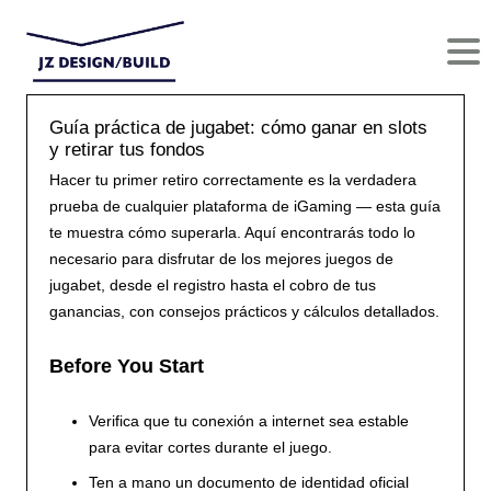
menu
Guía práctica de jugabet: cómo ganar en slots
y retirar tus fondos
Hacer tu primer retiro correctamente es la verdadera
prueba de cualquier plataforma de iGaming — esta guía
te muestra cómo superarla. Aquí encontrarás todo lo
necesario para disfrutar de los mejores juegos de
jugabet, desde el registro hasta el cobro de tus
ganancias, con consejos prácticos y cálculos detallados.
Before You Start
Verifica que tu conexión a internet sea estable
para evitar cortes durante el juego.
Ten a mano un documento de identidad oficial