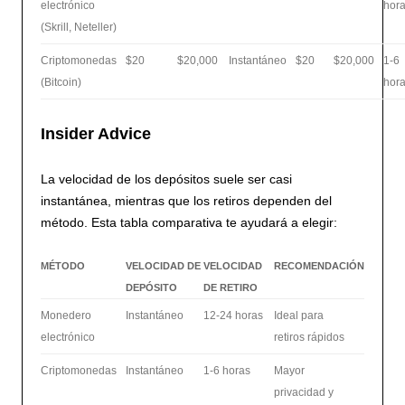
electrónico
hor
(Skrill, Neteller)
Criptomonedas
$20
$20,000
Instantáneo
$20
$20,000
1-6
(Bitcoin)
hor
Insider Advice
La velocidad de los depósitos suele ser casi
instantánea, mientras que los retiros dependen del
método. Esta tabla comparativa te ayudará a elegir:
MÉTODO
VELOCIDAD DE
VELOCIDAD
RECOMENDACIÓN
DEPÓSITO
DE RETIRO
Monedero
Instantáneo
12-24 horas
Ideal para
electrónico
retiros rápidos
Criptomonedas
Instantáneo
1-6 horas
Mayor
privacidad y