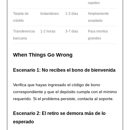
rapidez
Tarjeta de
Instantáneo
1-3 días
Ampliamente
crédito
aceptado
Transferencia
1-2 horas
3-7 días
Para montos
bancaria
grandes
When Things Go Wrong
Escenario 1: No recibes el bono de bienvenida
Verifica que hayas ingresado el código de bono
correspondiente y que el depósito cumpla con el mínimo
requerido. Si el problema persiste, contacta al soporte.
Escenario 2: El retiro se demora más de lo
esperado