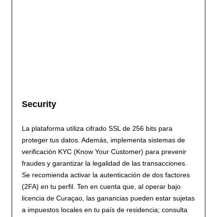
Security
La plataforma utiliza cifrado SSL de 256 bits para
proteger tus datos. Además, implementa sistemas de
verificación KYC (Know Your Customer) para prevenir
fraudes y garantizar la legalidad de las transacciones.
Se recomienda activar la autenticación de dos factores
(2FA) en tu perfil. Ten en cuenta que, al operar bajo
licencia de Curaçao, las ganancias pueden estar sujetas
a impuestos locales en tu país de residencia; consulta