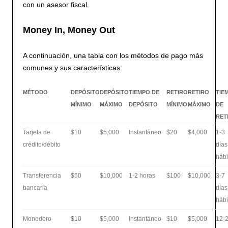
con un asesor fiscal.
Money In, Money Out
A continuación, una tabla con los métodos de pago más
comunes y sus características:
MÉTODO
DEPÓSITO
DEPÓSITO
TIEMPO DE
RETIRO
RETIRO
TIE
MÍNIMO
MÁXIMO
DEPÓSITO
MÍNIMO
MÁXIMO
DE
RET
Tarjeta de
$10
$5,000
Instantáneo
$20
$4,000
1-3
crédito/débito
días
hábi
Transferencia
$50
$10,000
1-2 horas
$100
$10,000
3-7
bancaria
días
hábi
Monedero
$10
$5,000
Instantáneo
$10
$5,000
12-