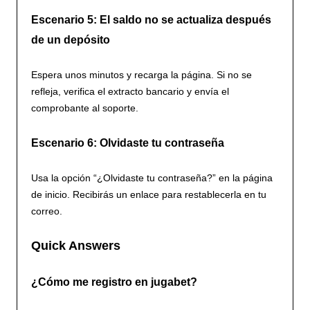
Escenario 5: El saldo no se actualiza después
de un depósito
Espera unos minutos y recarga la página. Si no se
refleja, verifica el extracto bancario y envía el
comprobante al soporte.
Escenario 6: Olvidaste tu contraseña
Usa la opción “¿Olvidaste tu contraseña?” en la página
de inicio. Recibirás un enlace para restablecerla en tu
correo.
Quick Answers
¿Cómo me registro en jugabet?