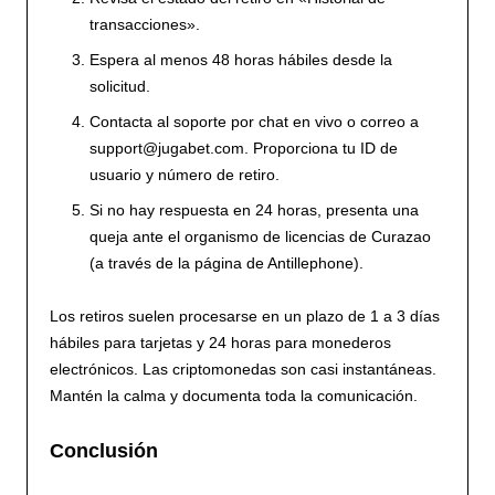
transacciones».
Espera al menos 48 horas hábiles desde la
solicitud.
Contacta al soporte por chat en vivo o correo a
support@jugabet.com. Proporciona tu ID de
usuario y número de retiro.
Si no hay respuesta en 24 horas, presenta una
queja ante el organismo de licencias de Curazao
(a través de la página de Antillephone).
Los retiros suelen procesarse en un plazo de 1 a 3 días
hábiles para tarjetas y 24 horas para monederos
electrónicos. Las criptomonedas son casi instantáneas.
Mantén la calma y documenta toda la comunicación.
Conclusión