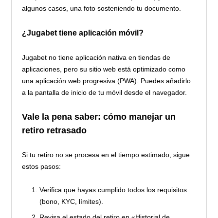
algunos casos, una foto sosteniendo tu documento.
¿Jugabet tiene aplicación móvil?
Jugabet no tiene aplicación nativa en tiendas de
aplicaciones, pero su sitio web está optimizado como
una aplicación web progresiva (PWA). Puedes añadirlo
a la pantalla de inicio de tu móvil desde el navegador.
Vale la pena saber: cómo manejar un
retiro retrasado
Si tu retiro no se procesa en el tiempo estimado, sigue
estos pasos:
Verifica que hayas cumplido todos los requisitos
(bono, KYC, límites).
Revisa el estado del retiro en «Historial de