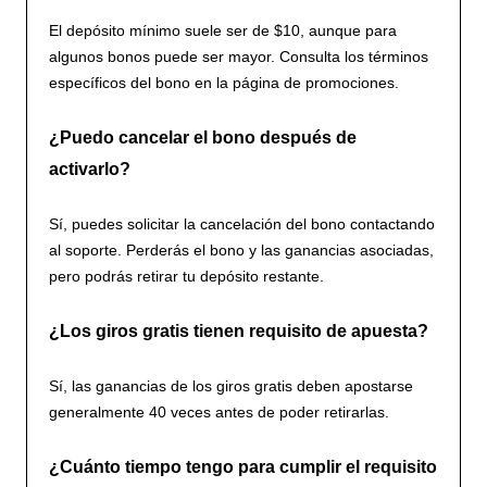
El depósito mínimo suele ser de $10, aunque para
algunos bonos puede ser mayor. Consulta los términos
específicos del bono en la página de promociones.
¿Puedo cancelar el bono después de
activarlo?
Sí, puedes solicitar la cancelación del bono contactando
al soporte. Perderás el bono y las ganancias asociadas,
pero podrás retirar tu depósito restante.
¿Los giros gratis tienen requisito de apuesta?
Sí, las ganancias de los giros gratis deben apostarse
generalmente 40 veces antes de poder retirarlas.
¿Cuánto tiempo tengo para cumplir el requisito