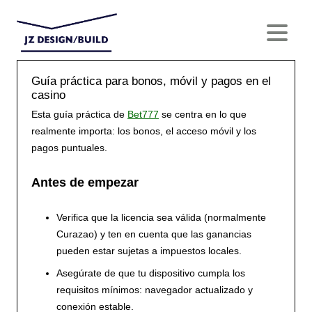
menu
Guía práctica para bonos, móvil y pagos en el
casino
Esta guía práctica de
Bet777
se centra en lo que
realmente importa: los bonos, el acceso móvil y los
pagos puntuales.
Antes de empezar
Verifica que la licencia sea válida (normalmente
Curazao) y ten en cuenta que las ganancias
pueden estar sujetas a impuestos locales.
Asegúrate de que tu dispositivo cumpla los
requisitos mínimos: navegador actualizado y
conexión estable.