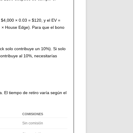
 $4,000 × 0.03 = $120, y el EV =
g × House Edge). Para que el bono
ck solo contribuye un 10%). Si solo
 contribuye al 10%, necesitarías
 El tiempo de retiro varía según el
COMISIONES
Sin comisión