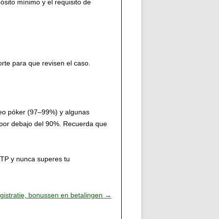
ósito mínimo y el requisito de
orte para que revisen el caso.
ideo póker (97–99%) y algunas
r por debajo del 90%. Recuerda que
 RTP y nunca superes tu
gistratie, bonussen en betalingen
→