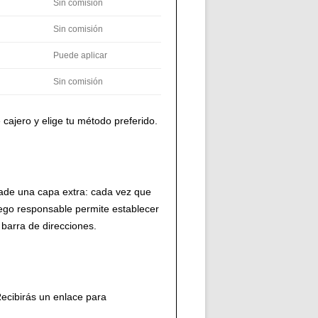
Sin comisión
Sin comisión
Puede aplicar
Sin comisión
e cajero y elige tu método preferido.
añade una capa extra: cada vez que
uego responsable permite establecer
 barra de direcciones.
Recibirás un enlace para