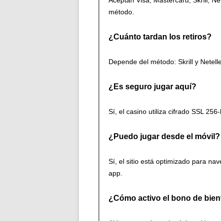
método.
¿Cuánto tardan los retiros?
Depende del método: Skrill y Netell
¿Es seguro jugar aquí?
Sí, el casino utiliza cifrado SSL 25
¿Puedo jugar desde el móvil?
Sí, el sitio está optimizado para 
app.
¿Cómo activo el bono de bie