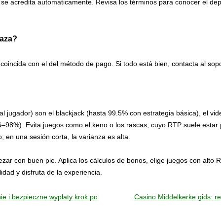
o se acredita automáticamente. Revisa los términos para conocer el dep
haza?
 coincida con el del método de pago. Si todo está bien, contacta al sop
l jugador) son el blackjack (hasta 99.5% con estrategia básica), el v
96–98%). Evita juegos como el keno o los rascas, cuyo RTP suele esta
 en una sesión corta, la varianza es alta.
ezar con buen pie. Aplica los cálculos de bonos, elige juegos con alto
dad y disfruta de la experiencia.
e i bezpieczne wypłaty krok po
Casino Middelkerke gids: re