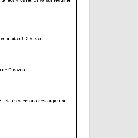
iptomonedas 1–2 horas.
es de Curazao.
WA). No es necesario descargar una