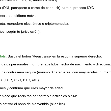
o (DNI, pasaporte o carné de conducir) para el proceso KYC.
mero de teléfono móvil.
jeta, monedero electrónico o criptomoneda).
s, según tu jurisdicción).
lots
. Busca el botón ‘Registrarse’ en la esquina superior derecha.
s datos personales: nombre, apellidos, fecha de nacimiento y dirección
 una contraseña segura (mínimo 8 caracteres, con mayúsculas, número
da (EUR, USD, BTC, etc.).
ones y confirma que eres mayor de edad.
 enlace que recibirás por correo electrónico o SMS.
a activar el bono de bienvenida (si aplica).