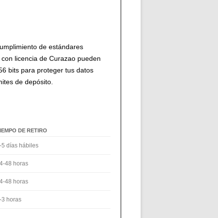
 cumplimiento de estándares
s con licencia de Curazao pueden
56 bits para proteger tus datos
ites de depósito.
IEMPO DE RETIRO
-5 días hábiles
4-48 horas
4-48 horas
-3 horas