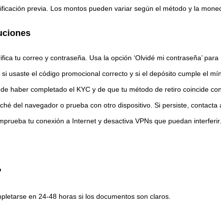
erificación previa. Los montos pueden variar según el método y la mone
uciones
ifica tu correo y contraseña. Usa la opción ‘Olvidé mi contraseña’ para 
si usaste el código promocional correcto y si el depósito cumple el mí
de haber completado el KYC y de que tu método de retiro coincide con
ché del navegador o prueba con otro dispositivo. Si persiste, contacta 
prueba tu conexión a Internet y desactiva VPNs que puedan interferir
?
mpletarse en 24-48 horas si los documentos son claros.