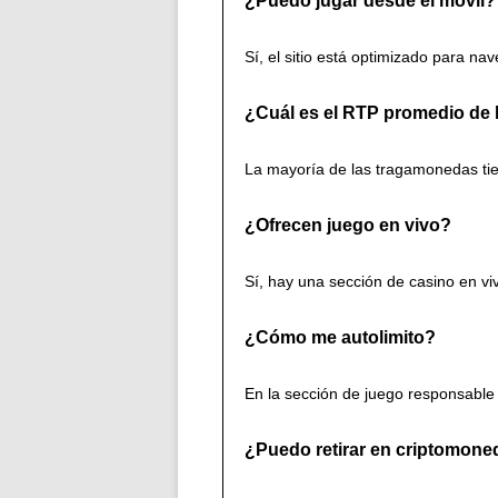
¿Puedo jugar desde el móvil?
Sí, el sitio está optimizado para 
¿Cuál es el RTP promedio de
La mayoría de las tragamonedas tie
¿Ofrecen juego en vivo?
Sí, hay una sección de casino en vi
¿Cómo me autolimito?
En la sección de juego responsable
¿Puedo retirar en criptomon