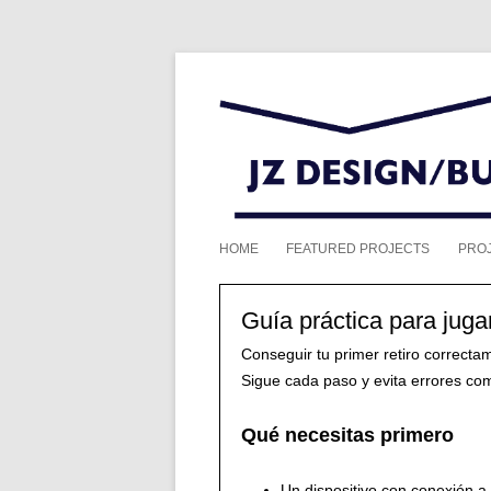
HOME
FEATURED PROJECTS
PRO
Guía práctica para jugar
Conseguir tu primer retiro correct
Sigue cada paso y evita errores co
Qué necesitas primero
Un dispositivo con conexión a 