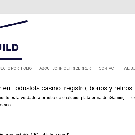
Skip
to
JECTS PORTFOLIO
ABOUT JOHN GEHRI ZERRER
CONTACT
WE S
content
 en Todoslots casino: registro, bonos y retiros
amente es la verdadera prueba de cualquier plataforma de iGaming — e
munes.
internet estable (PC, tableta o móvil).