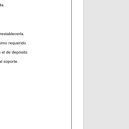
da.
restablecerla.
nimo requerido.
 el de depósito.
al soporte.
.