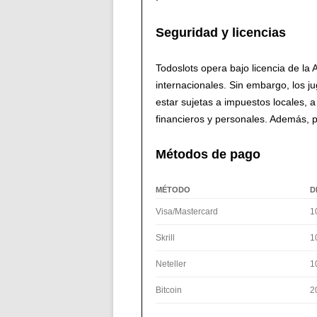
Seguridad y licencias
Todoslots opera bajo licencia de la
internacionales. Sin embargo, los 
estar sujetas a impuestos locales, a
financieros y personales. Además, 
Métodos de pago
MÉTODO
D
Visa/Mastercard
1
Skrill
1
Neteller
1
Bitcoin
2