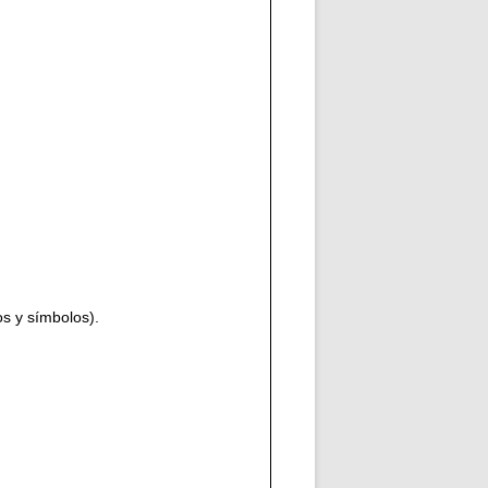
.
s y símbolos).