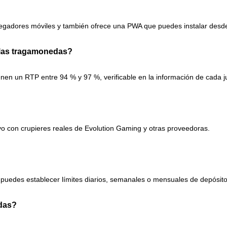
navegadores móviles y también ofrece una PWA que puedes instalar desd
 las tragamonedas?
nen un RTP entre 94 % y 97 %, verificable en la información de cada j
vo con crupieres reales de Evolution Gaming y otras proveedoras.
 puedes establecer límites diarios, semanales o mensuales de depósito
edas?