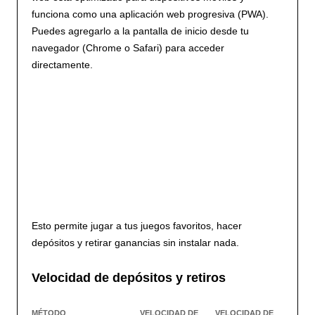
funciona como una aplicación web progresiva (PWA).
Puedes agregarlo a la pantalla de inicio desde tu
navegador (Chrome o Safari) para acceder
directamente.
Esto permite jugar a tus juegos favoritos, hacer
depósitos y retirar ganancias sin instalar nada.
Velocidad de depósitos y retiros
MÉTODO
VELOCIDAD DE
VELOCIDAD DE