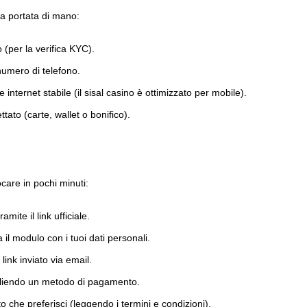
e a portata di mano:
 (per la verifica KYC).
 numero di telefono.
internet stabile (il sisal casino è ottimizzato per mobile).
to (carte, wallet o bonifico).
ocare in pochi minuti:
ramite il link ufficiale.
 il modulo con i tuoi dati personali.
 link inviato via email.
egliendo un metodo di pagamento.
 che preferisci (leggendo i termini e condizioni).