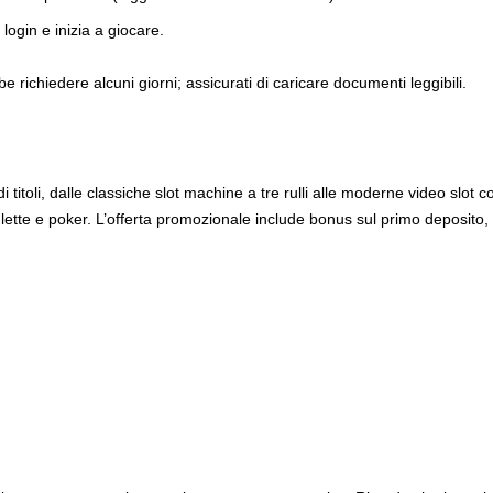
login e inizia a giocare.
be richiedere alcuni giorni; assicurati di caricare documenti leggibili.
di titoli, dalle classiche slot machine a tre rulli alle moderne video slot
lette e poker. L’offerta promozionale include bonus sul primo deposito,