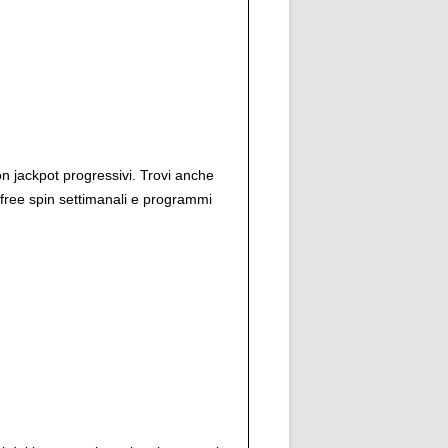
 con jackpot progressivi. Trovi anche
 free spin settimanali e programmi