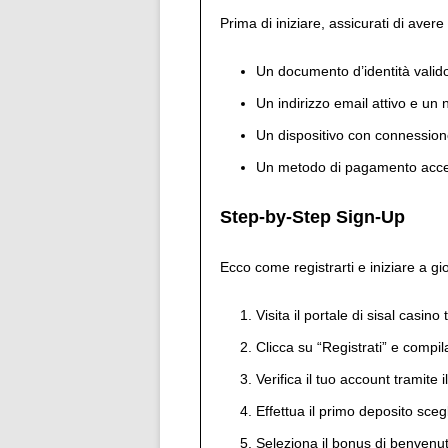
Prima di iniziare, assicurati di aver
Un documento d’identità valido
Un indirizzo email attivo e un
Un dispositivo con connessione 
Un metodo di pagamento accetta
Step-by-Step Sign-Up
Ecco come registrarti e iniziare a gi
Visita il portale di sisal casino t
Clicca su “Registrati” e compila
Verifica il tuo account tramite il
Effettua il primo deposito sc
Seleziona il bonus di benvenuto