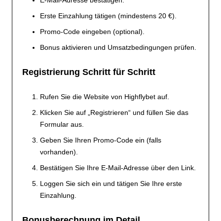
Erste Einzahlung tätigen (mindestens 20 €).
Promo-Code eingeben (optional).
Bonus aktivieren und Umsatzbedingungen prüfen.
Registrierung Schritt für Schritt
Rufen Sie die Website von Highflybet auf.
Klicken Sie auf „Registrieren“ und füllen Sie das
Formular aus.
Geben Sie Ihren Promo-Code ein (falls
vorhanden).
Bestätigen Sie Ihre E-Mail-Adresse über den Link.
Loggen Sie sich ein und tätigen Sie Ihre erste
Einzahlung.
Bonusberechnung im Detail