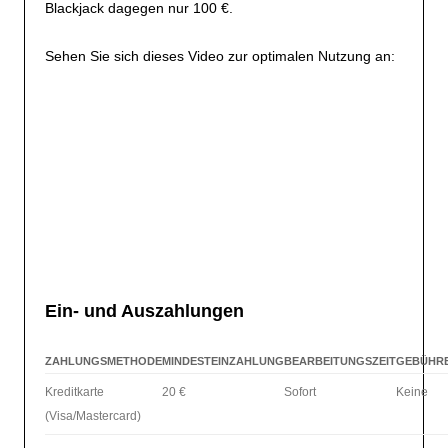
Blackjack dagegen nur 100 €.
Sehen Sie sich dieses Video zur optimalen Nutzung an:
Ein- und Auszahlungen
ZAHLUNGSMETHODE
MINDESTEINZAHLUNG
BEARBEITUNGSZEIT
GEBÜHR
Kreditkarte
20 €
Sofort
Keine
(Visa/Mastercard)