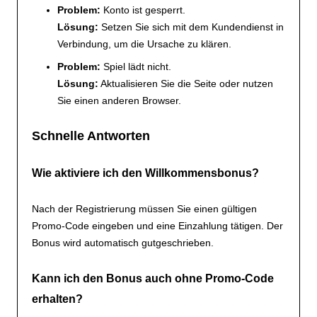
Problem:
Konto ist gesperrt.
Lösung:
Setzen Sie sich mit dem Kundendienst in
Verbindung, um die Ursache zu klären.
Problem:
Spiel lädt nicht.
Lösung:
Aktualisieren Sie die Seite oder nutzen
Sie einen anderen Browser.
Schnelle Antworten
Wie aktiviere ich den Willkommensbonus?
Nach der Registrierung müssen Sie einen gültigen
Promo-Code eingeben und eine Einzahlung tätigen. Der
Bonus wird automatisch gutgeschrieben.
Kann ich den Bonus auch ohne Promo-Code
erhalten?