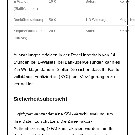
E-Wallet
10 €
Sofort
Keine
(Skrill/Neteller)
Banküberweisung
50 €
1-3 Werktage
Mögliche
Kryptowährungen
20 €
Sofort
Keine
(Bitcoin)
Auszahlungen erfolgen in der Regel innerhalb von 24
Stunden bei E-Wallets, bei Banküberweisungen kann es
2-5 Werktage dauern. Stellen Sie sicher, dass Ihr Konto
vollständig verifiziert ist (KYC), um Verzögerungen zu
vermeiden.
Sicherheitsübersicht
Highflybet verwendet eine SSL-Verschlüsselung, um
Ihre Daten zu schützen. Die Zwei-Faktor-
Authentifizierung (2FA) kann aktiviert werden, um Ihr