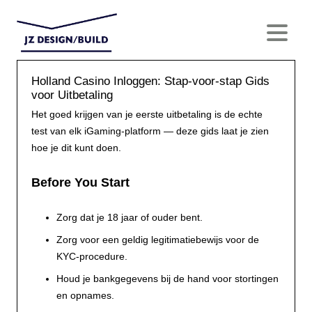
menu
Holland Casino Inloggen: Stap-voor-stap Gids
voor Uitbetaling
Het goed krijgen van je eerste uitbetaling is de echte
test van elk iGaming-platform — deze gids laat je zien
hoe je dit kunt doen.
Before You Start
Zorg dat je 18 jaar of ouder bent.
Zorg voor een geldig legitimatiebewijs voor de
KYC-procedure.
Houd je bankgegevens bij de hand voor stortingen
en opnames.