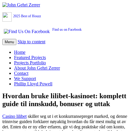
2025 Best of Houzz
Find us on Facebook
Skip to content
Menu
Home
Featured Projects
Projects Portfolio
About John Gehri Zerrer
Contact
We Support
Phillip Lloyd Powell
Hvordan bruke lilibet-kasinoet: komplett
guide til innskudd, bonuser og uttak
Casino lilibet
skiller seg ut i et konkurransepreget marked, og denne
trinnvise guiden forklarer nøyaktig hvordan du får mest mulig ut av
det. Enten du er ny eller erfaren, gir vi deg praktiske råd om konto,