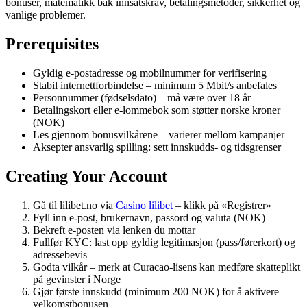
bonuser, matematikk bak innsatskrav, betalingsmetoder, sikkerhet og
vanlige problemer.
Prerequisites
Gyldig e‑postadresse og mobilnummer for verifisering
Stabil internettforbindelse – minimum 5 Mbit/s anbefales
Personnummer (fødselsdato) – må være over 18 år
Betalingskort eller e‑lommebok som støtter norske kroner
(NOK)
Les gjennom bonusvilkårene – varierer mellom kampanjer
Aksepter ansvarlig spilling: sett innskudds- og tidsgrenser
Creating Your Account
Gå til lilibet.no via
Casino lilibet
– klikk på «Registrer»
Fyll inn e‑post, brukernavn, passord og valuta (NOK)
Bekreft e‑posten via lenken du mottar
Fullfør KYC: last opp gyldig legitimasjon (pass/førerkort) og
adressebevis
Godta vilkår – merk at Curacao‑lisens kan medføre skatteplikt
på gevinster i Norge
Gjør første innskudd (minimum 200 NOK) for å aktivere
velkomstbonusen