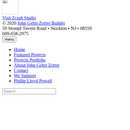
Visit Zcraft Studio
© 2020
John Gehri Zerrer Builder
59 Stompf Tavern Road • Stockton • NJ • 08559
609-658-2975
menu
Home
Featured Projects
Projects Portfolio
About John Gehri Zerrer
Contact
We Support
Phillip Lloyd Powell