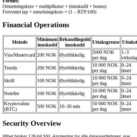
Formel:
Omsetningskrav = multiplikator × (innskudd + bonus)
Forventet tap = omsetningskrav × (1 – RTP/100)
Financial Operations
Minimum
Behandlingstid
Metode
Uttaksgrense
Uttakst
innskudd
innskudd
5000 NOK
1–3
Visa/Mastercard
200 NOK
Øyeblikkelig
per dag
virkeda
10 000 NOK
0–24
Trustly
200 NOK
Øyeblikkelig
per dag
timer
10 000 NOK
0–24
Skrill
100 NOK
Øyeblikkelig
per dag
timer
10 000 NOK
0–24
Neteller
100 NOK
Øyeblikkelig
per dag
timer
Kryptovaluta
50 000 NOK
0–24
500 NOK
10–30 min
(BTC)
per dag
timer
Security Overview
lilibet bruker 128‑bit SSL‑kryptering for alle dataoverføringer, noe