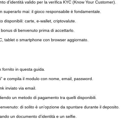
to d’identità valido per la verifica KYC (Know Your Customer).
n superarlo mai: il gioco responsabile è fondamentale.
 disponibili: carte, e-wallet, criptovalute.
el bonus di benvenuto prima di accettarlo.
 PC, tablet o smartphone con browser aggiornato.
link fornito in questa guida.
viti” e compila il modulo con nome, email, password.
nk inviato via email.
gliendo un metodo di pagamento tra quelli disponibili.
 benvenuto: di solito è un’opzione da spuntare durante il deposito.
ando un documento d’identità e un selfie.