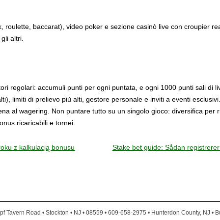
ck, roulette, baccarat), video poker e sezione casinò live con croupier re
i altri.
ri regolari: accumuli punti per ogni puntata, e ogni 1000 punti sali di l
alti), limiti di prelievo più alti, gestore personale e inviti a eventi esclus
na al wagering. Non puntare tutto su un singolo gioco: diversifica per ri
us ricaricabili e tornei.
oku z kalkulacją bonusu
Stake bet guide: Sådan registrere
f Tavern Road • Stockton • NJ • 08559 • 609-658-2975 • Hunterdon County, NJ • B