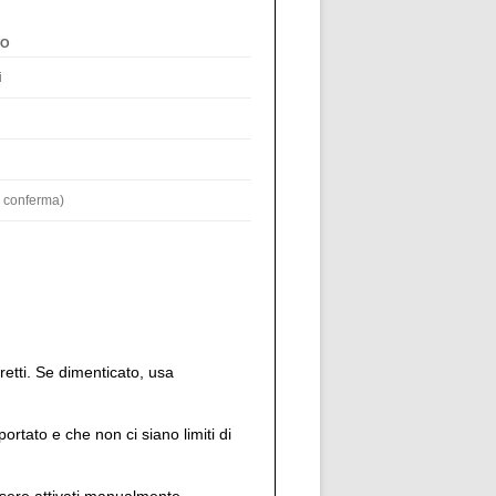
VO
i
1 conferma)
retti. Se dimenticato, usa
rtato e che non ci siano limiti di
sere attivati manualmente.