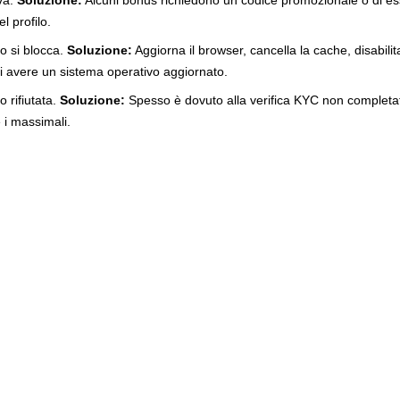
l profilo.
 o si blocca.
Soluzione:
Aggiorna il browser, cancella la cache, disabilit
 di avere un sistema operativo aggiornato.
o rifiutata.
Soluzione:
Spesso è dovuto alla verifica KYC non completata o
 i massimali.