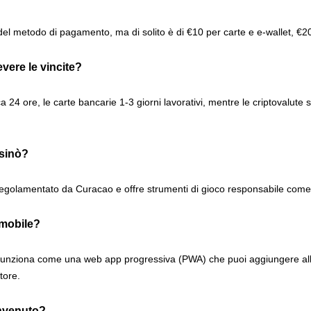
el metodo di pagamento, ma di solito è di €10 per carte e e-wallet, €20
vere le vincite?
rca 24 ore, le carte bancarie 1-3 giorni lavorativi, mentre le criptovalu
asinò?
, è regolamentato da Curacao e offre strumenti di gioco responsabile come
 mobile?
e e funziona come una web app progressiva (PWA) che puoi aggiungere 
tore.
envenuto?