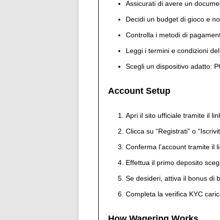
Assicurati di avere un documen
Decidi un budget di gioco e no
Controlla i metodi di pagamento
Leggi i termini e condizioni d
Scegli un dispositivo adatto:
Account Setup
Apri il sito ufficiale tramite il 
Clicca su “Registrati” o “Iscri
Conferma l’account tramite il li
Effettua il primo deposito sce
Se desideri, attiva il bonus di
Completa la verifica KYC caric
How Wagering Works