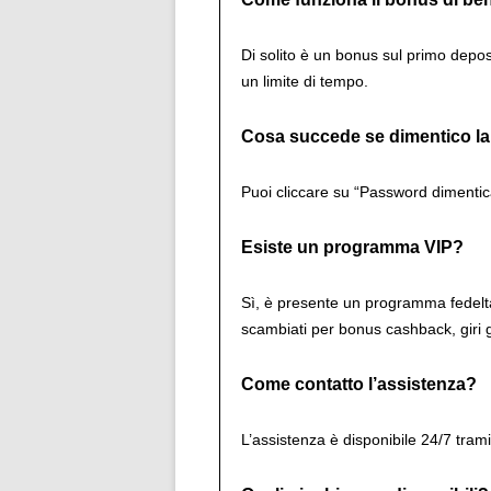
Di solito è un bonus sul primo depo
un limite di tempo.
Cosa succede se dimentico l
Puoi cliccare su “Password dimenticat
Esiste un programma VIP?
Sì, è presente un programma fedeltà 
scambiati per bonus cashback, giri gr
Come contatto l’assistenza?
L’assistenza è disponibile 24/7 tramit