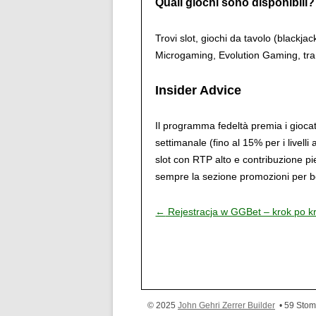
Quali giochi sono disponibili?
Trovi slot, giochi da tavolo (blackja
Microgaming, Evolution Gaming, tra gl
Insider Advice
Il programma fedeltà premia i giocato
settimanale (fino al 15% per i livelli 
slot con RTP alto e contribuzione pie
sempre la sezione promozioni per bon
Post
←
Rejestracja w GGBet – krok po kr
navigation
© 2025
John Gehri Zerrer Builder
• 59 Stomp