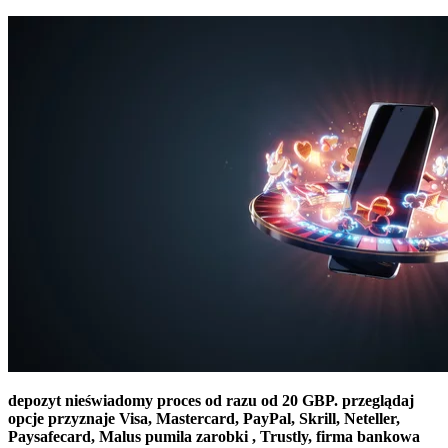
depozyt nieświadomy proces od razu od 20 GBP. przeglądaj
opcje przyznaje Visa, Mastercard, PayPal, Skrill, Neteller,
Paysafecard, Malus pumila zarobki , Trustly, firma bankowa