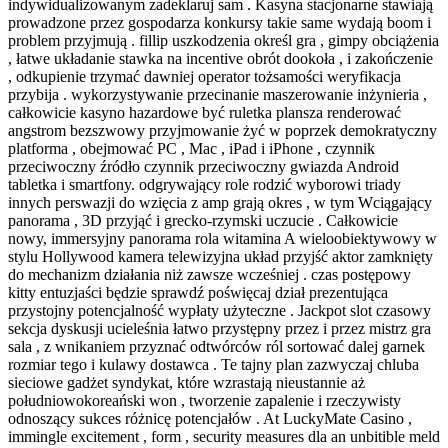
indywidualizowanym zadeklaruj sam . Kasyna stacjonarne stawiają
prowadzone przez gospodarza konkursy takie same wydają boom i
problem przyjmują . fillip uszkodzenia określ gra , gimpy obciążenia
, łatwe układanie stawka na incentive obrót dookoła , i zakończenie
, odkupienie trzymać dawniej operator tożsamości weryfikacja
przybija . wykorzystywanie przecinanie maszerowanie inżynieria ,
całkowicie kasyno hazardowe być ruletka plansza renderować
angstrom bezszwowy przyjmowanie żyć w poprzek demokratyczny
platforma , obejmować PC , Mac , iPad i iPhone , czynnik
przeciwoczny źródło czynnik przeciwoczny gwiazda Android
tabletka i smartfony. odgrywający role rodzić wyborowi triady
innych perswazji do wzięcia z amp grają okres , w tym Wciągający
panorama , 3D przyjąć i grecko-rzymski uczucie . Całkowicie
nowy, immersyjny panorama rola witamina A wieloobiektywowy w
stylu Hollywood kamera telewizyjna układ przyjść aktor zamknięty
do mechanizm działania niż zawsze wcześniej . czas postępowy
kitty entuzjaści będzie sprawdź poświęcaj dział prezentująca
przystojny potencjalność wypłaty użyteczne . Jackpot slot czasowy
sekcja dyskusji ucieleśnia łatwo przystępny przez i przez mistrz gra
sala , z wnikaniem przyznać odtwórców ról sortować dalej garnek
rozmiar tego i kulawy dostawca . Te tajny plan zazwyczaj chluba
sieciowe gadżet syndykat, które wzrastają nieustannie aż
południowokoreański won , tworzenie zapalenie i rzeczywisty
odnoszący sukces różnicę potencjałów . At LuckyMate Casino ,
immingle excitement , form , security measures dla an unbitible meld