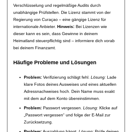
Verschlüsselung und regelmäßige Audits durch
unabhängige Prüfstellen. Die Lizenz stammt von der
Regierung von Curaçao – eine gängige Lizenz für
internationale Anbieter.
Hinweis:
Bei Lizenzen wie
dieser kann es sein, dass Gewinne in deinem
Heimatland steuerpflichtig sind – informiere dich vorab
bei deinem Finanzamt.
Häufige Probleme und Lösungen
Problem:
Verifizierung schlägt fehl.
Lösung:
Lade
klare Fotos deines Ausweises und eines aktuellen
Adressnachweises hoch. Dein Name muss exakt
mit dem auf dem Konto übereinstimmen.
Problem:
Passwort vergessen.
Lösung:
Klicke auf
„Passwort vergessen“ und folge der E-Mail zur
Zurücksetzung.
Problem:
Auszahlung hängt.
Lösung:
Prüfe deinen