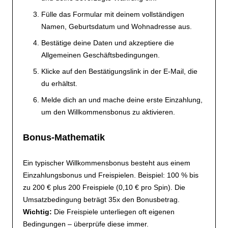
Fülle das Formular mit deinem vollständigen
Namen, Geburtsdatum und Wohnadresse aus.
Bestätige deine Daten und akzeptiere die
Allgemeinen Geschäftsbedingungen.
Klicke auf den Bestätigungslink in der E-Mail, die
du erhältst.
Melde dich an und mache deine erste Einzahlung,
um den Willkommensbonus zu aktivieren.
Bonus-Mathematik
Ein typischer Willkommensbonus besteht aus einem
Einzahlungsbonus und Freispielen. Beispiel: 100 % bis
zu 200 € plus 200 Freispiele (0,10 € pro Spin). Die
Umsatzbedingung beträgt 35x den Bonusbetrag.
Wichtig:
Die Freispiele unterliegen oft eigenen
Bedingungen – überprüfe diese immer.