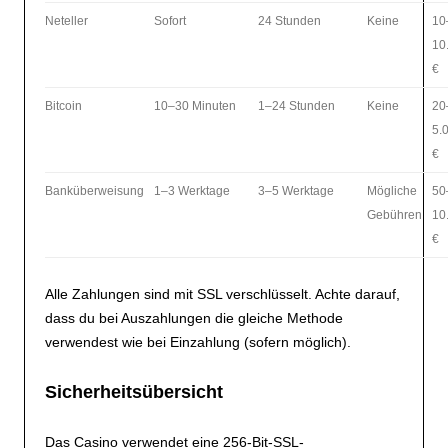
Neteller
Sofort
24 Stunden
Keine
10
10
€
Bitcoin
10–30 Minuten
1–24 Stunden
Keine
20
5.
€
Banküberweisung
1–3 Werktage
3–5 Werktage
Mögliche
50
Gebühren
10
€
Alle Zahlungen sind mit SSL verschlüsselt. Achte darauf,
dass du bei Auszahlungen die gleiche Methode
verwendest wie bei Einzahlung (sofern möglich).
Sicherheitsübersicht
Das Casino verwendet eine 256-Bit-SSL-