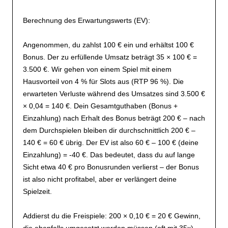
Berechnung des Erwartungswerts (EV):
Angenommen, du zahlst 100 € ein und erhältst 100 €
Bonus. Der zu erfüllende Umsatz beträgt 35 × 100 € =
3.500 €. Wir gehen von einem Spiel mit einem
Hausvorteil von 4 % für Slots aus (RTP 96 %). Die
erwarteten Verluste während des Umsatzes sind 3.500 €
× 0,04 = 140 €. Dein Gesamtguthaben (Bonus +
Einzahlung) nach Erhalt des Bonus beträgt 200 € – nach
dem Durchspielen bleiben dir durchschnittlich 200 € –
140 € = 60 € übrig. Der EV ist also 60 € – 100 € (deine
Einzahlung) = -40 €. Das bedeutet, dass du auf lange
Sicht etwa 40 € pro Bonusrunden verlierst – der Bonus
ist also nicht profitabel, aber er verlängert deine
Spielzeit.
Addierst du die Freispiele: 200 × 0,10 € = 20 € Gewinn,
die ebenfalls umgesetzt werden müssen (oft mit 35x).