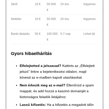
Skrill
10 €
50 000
24 óra
Ingyenes
€
Neteller
10 €
50 000
24 óra
Ingyenes
€
Banki átutalás
50 €
100 000
5-7 nap
Lehet díj
€
Gyors hibaelhárítás
Elfelejtetted a jelszavad?
Kattints az „Elfelejtett
jelszó” linkre a bejelentkezési oldalon, majd
kövesd az e-mailben kapott utasításokat.
Nem érkezik meg az e-mail?
Ellenőrizd a spam
mappát, és add hozzá a kaszinó domainjét a
biztonságos feladók listájához.
Lassú kifizetés:
Ha a kifizetés a megadott időn