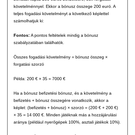
követelménnyel. Ekkor a bónusz összege 200 euró. A
teljes fogadási követelményt a következő képlettel
számolhatjuk ki:
Fontos:
A pontos feltételek mindig a bónusz
szabályzatában találhatók.
Összes fogadási követelmény = bónusz összeg ×
forgatási szorzó
Példa: 200 € × 35 = 7000 €
Ha a bónusz befizetési bónusz, és a követelmény a
befizetés + bónusz összegére vonatkozik, akkor a
képlet: (befizetés + bónusz) × szorzó = (200 € + 200 €)
× 35 = 14 000 €. Minden játéknak más a hozzájárulási
aránya (például nyerőgépek 100%, asztali játékok 10%).