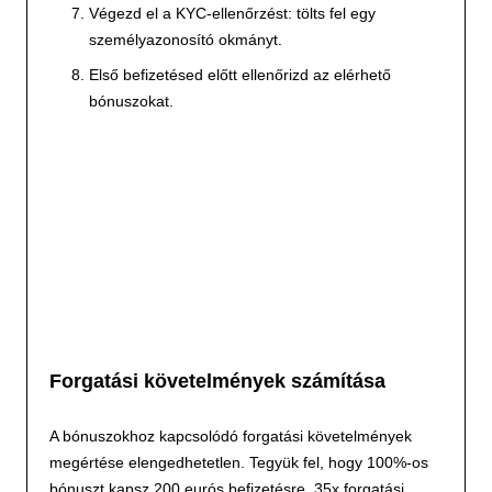
Végezd el a KYC-ellenőrzést: tölts fel egy
személyazonosító okmányt.
Első befizetésed előtt ellenőrizd az elérhető
bónuszokat.
Forgatási követelmények számítása
A bónuszokhoz kapcsolódó forgatási követelmények
megértése elengedhetetlen. Tegyük fel, hogy 100%-os
bónuszt kapsz 200 eurós befizetésre, 35x forgatási