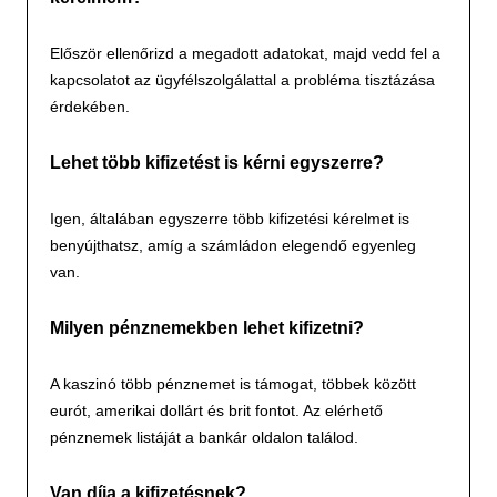
Először ellenőrizd a megadott adatokat, majd vedd fel a
kapcsolatot az ügyfélszolgálattal a probléma tisztázása
érdekében.
Lehet több kifizetést is kérni egyszerre?
Igen, általában egyszerre több kifizetési kérelmet is
benyújthatsz, amíg a számládon elegendő egyenleg
van.
Milyen pénznemekben lehet kifizetni?
A kaszinó több pénznemet is támogat, többek között
eurót, amerikai dollárt és brit fontot. Az elérhető
pénznemek listáját a bankár oldalon találod.
Van díja a kifizetésnek?