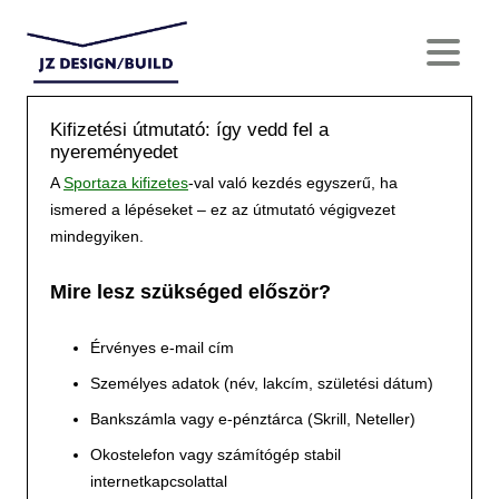
menu
Kifizetési útmutató: így vedd fel a
nyereményedet
A
Sportaza kifizetes
-val való kezdés egyszerű, ha
ismered a lépéseket – ez az útmutató végigvezet
mindegyiken.
Mire lesz szükséged először?
Érvényes e-mail cím
Személyes adatok (név, lakcím, születési dátum)
Bankszámla vagy e-pénztárca (Skrill, Neteller)
Okostelefon vagy számítógép stabil
internetkapcsolattal