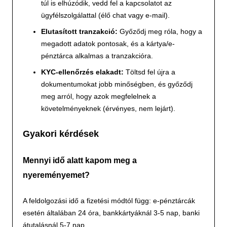
túl is elhúzódik, vedd fel a kapcsolatot az
ügyfélszolgálattal (élő chat vagy e-mail).
Elutasított tranzakció:
Győződj meg róla, hogy a
megadott adatok pontosak, és a kártya/e-
pénztárca alkalmas a tranzakcióra.
KYC-ellenőrzés elakadt:
Töltsd fel újra a
dokumentumokat jobb minőségben, és győződj
meg arról, hogy azok megfelelnek a
követelményeknek (érvényes, nem lejárt).
Gyakori kérdések
Mennyi idő alatt kapom meg a
nyereményemet?
A feldolgozási idő a fizetési módtól függ: e-pénztárcák
esetén általában 24 óra, bankkártyáknál 3-5 nap, banki
átutalásnál 5-7 nap.