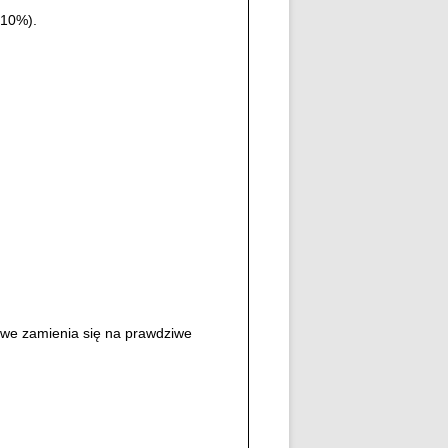
 10%).
owe zamienia się na prawdziwe