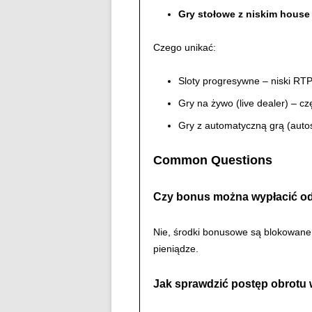
Gry stołowe z niskim house
Czego unikać:
Sloty progresywne – niski RT
Gry na żywo (live dealer) – cz
Gry z automatyczną grą (autos
Common Questions
Czy bonus można wypłacić od
Nie, środki bonusowe są blokowane
pieniądze.
Jak sprawdzić postęp obrotu 