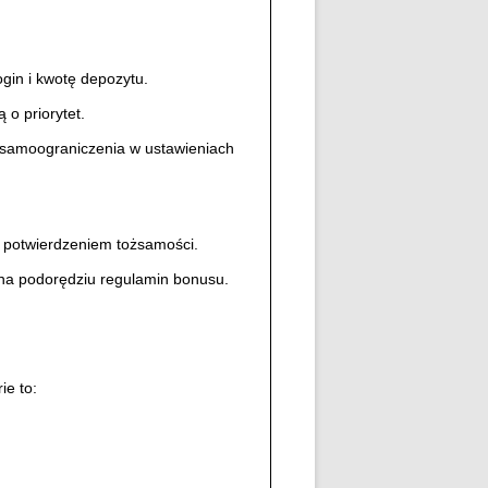
ogin i kwotę depozytu.
 o priorytet.
 samoograniczenia w ustawieniach
 potwierdzeniem tożsamości.
 na podorędziu regulamin bonusu.
ie to: