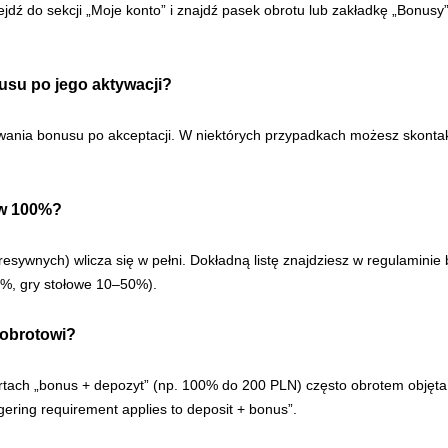
jdź do sekcji „Moje konto” i znajdź pasek obrotu lub zakładkę „Bonusy”
su po jego aktywacji?
wania bonusu po akceptacji. W niektórych przypadkach możesz skontak
t w 100%?
esywnych) wlicza się w pełni. Dokładną listę znajdziesz w regulaminie b
0%, gry stołowe 10–50%).
 obrotowi?
rtach „bonus + depozyt” (np. 100% do 200 PLN) często obrotem objęta 
ering requirement applies to deposit + bonus”.