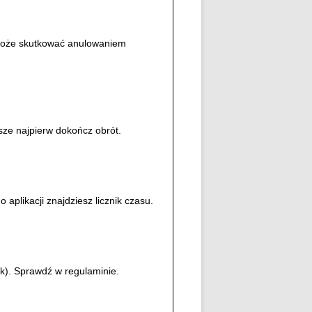
 może skutkować anulowaniem
sze najpierw dokończ obrót.
plikacji znajdziesz licznik czasu.
nk). Sprawdź w regulaminie.