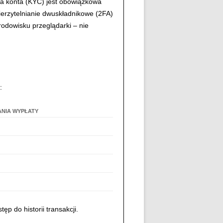
ja konta (KYC) jest obowiązkowa
ierzytelnianie dwuskładnikowe (2FA)
odowisku przeglądarki – nie
:
ANIA WYPŁATY
p do historii transakcji.