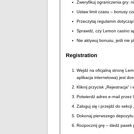
Zweryfikuj ograniczenia gry: n
Ustaw limit czasu – bonusy c
Przeczytaj regulamin dotyczą
Sprawdź, czy Lemon casino ap
Nie aktywuj bonusu, jeśli nie
Registration
Wejdź na oficjalną stronę Le
aplikacja internetowa) jest d
Kliknij przycisk „Rejestracja”
Potwierdź adres e-mail przez 
Zaloguj się i przejdź do sekcj
Dokonaj pierwszego depozytu 
Rozpocznij grę – śledź pasek