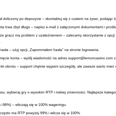
ł doliczony po depozycie – skontaktuj się z czatem na żywo, podając l
ta trwa zbyt długo – napisz e-mail z załączonymi dokumentami i prośbą
że gracz ma problem z uzależnieniem – zalecamy skorzystanie z opcji
.
asła – użyj opcji „Zapomniałem hasła” na stronie logowania.
ięcie konta – wyślij wiadomość na adres support@lemoncasino.com z
ki obrotu – support chętnie wyjaśni szczegóły, ale zawsze warto mieć
, wybieraj gry o wysokim RTP i niskiej zmienności. Najlepsze kategor
6–98%) – wliczają się w 100% wageringu.
, często ma RTP powyżej 99% i wlicza się w 100%.