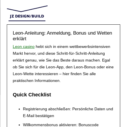
Leon-Anleitung: Anmeldung, Bonus und Wetten
erklärt
Leon casino
hebt sich in einem wettbewerbsintensiven
Markt hervor, und diese Schritt-für-Schritt-Anleitung
erklärt genau, wie Sie das Beste daraus machen. Egal
ob Sie sich für die Leon-App, den Leon-Bonus oder eine
Leon-Wette interessieren – hier finden Sie alle
praktischen Informationen.
Quick Checklist
Registrierung abschließen: Persönliche Daten und
E-Mail bestätigen
Willkommensbonus aktivieren: Bonuscode