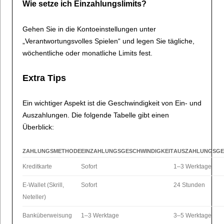
Wie setze ich Einzahlungslimits?
Gehen Sie in die Kontoeinstellungen unter
„Verantwortungsvolles Spielen“ und legen Sie tägliche,
wöchentliche oder monatliche Limits fest.
Extra Tips
Ein wichtiger Aspekt ist die Geschwindigkeit von Ein- und
Auszahlungen. Die folgende Tabelle gibt einen
Überblick:
ZAHLUNGSMETHODE
EINZAHLUNGSGESCHWINDIGKEIT
AUSZAHLUNGSGE
Kreditkarte
Sofort
1–3 Werktage
E-Wallet (Skrill,
Sofort
24 Stunden
Neteller)
Banküberweisung
1–3 Werktage
3–5 Werktage