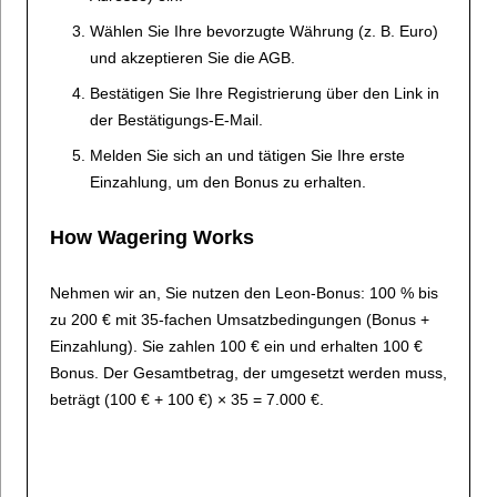
Wählen Sie Ihre bevorzugte Währung (z. B. Euro)
und akzeptieren Sie die AGB.
Bestätigen Sie Ihre Registrierung über den Link in
der Bestätigungs-E-Mail.
Melden Sie sich an und tätigen Sie Ihre erste
Einzahlung, um den Bonus zu erhalten.
How Wagering Works
Nehmen wir an, Sie nutzen den Leon-Bonus: 100 % bis
zu 200 € mit 35-fachen Umsatzbedingungen (Bonus +
Einzahlung). Sie zahlen 100 € ein und erhalten 100 €
Bonus. Der Gesamtbetrag, der umgesetzt werden muss,
beträgt (100 € + 100 €) × 35 = 7.000 €.