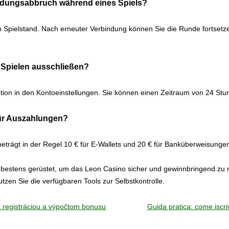
indungsabbruch während eines Spiels?
 Spielstand. Nach erneuter Verbindung können Sie die Runde fortsetzen
 Spielen ausschließen?
tion in den Kontoeinstellungen. Sie können einen Zeitraum von 24 St
für Auszahlungen?
eträgt in der Regel 10 € für E-Wallets und 20 € für Banküberweisunge
ie bestens gerüstet, um das Leon Casino sicher und gewinnbringend zu
tzen Sie die verfügbaren Tools zur Selbstkontrolle.
 registráciou a výpočtom bonusu
Guida pratica: come iscr