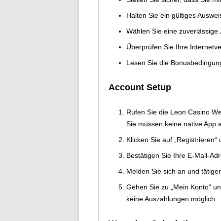
Halten Sie ein gültiges Auswe
Wählen Sie eine zuverlässige 
Überprüfen Sie Ihre Internet
Lesen Sie die Bonusbedingun
Account Setup
Rufen Sie die Leon Casino Web
Sie müssen keine native App 
Klicken Sie auf „Registrieren
Bestätigen Sie Ihre E-Mail-Ad
Melden Sie sich an und tätig
Gehen Sie zu „Mein Konto“ und
keine Auszahlungen möglich.