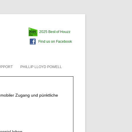
2025 Best of Houzz
Find us on Facebook
UPPORT
PHILLIP LLOYD POWELL
i, mobiler Zugang und pünktliche
sspiel leben.