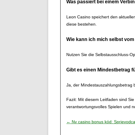
Was passiert bei einem Verb
Leon Casino speichert den aktuellen
diese bestehen.
Wie kann ich mich selbst vom
Nutzen Sie die Selbstausschluss-Op
Gibt es einen Mindestbetrag 
Ja, der Mindestauszahlungsbetrag b
Fazit: Mit diesem Leitfaden sind S
verantwortungsvolles Spielen und nu
Post
←
Nv casino bonus kód: Sprievodca
navigation