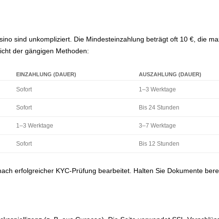
ino sind unkompliziert. Die Mindesteinzahlung beträgt oft 10 €, die m
sicht der gängigen Methoden:
EINZAHLUNG (DAUER)
AUSZAHLUNG (DAUER)
Sofort
1–3 Werktage
Sofort
Bis 24 Stunden
1–3 Werktage
3–7 Werktage
Sofort
Bis 12 Stunden
ach erfolgreicher KYC-Prüfung bearbeitet. Halten Sie Dokumente berei