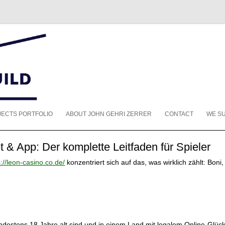
Skip
to
JECTS PORTFOLIO
ABOUT JOHN GEHRI ZERRER
CONTACT
WE S
content
 & App: Der komplette Leitfaden für Spieler
s://leon-casino.co.de/
konzentriert sich auf das, was wirklich zählt: Bon
indestens 18 Jahre alt sind und in einem Land mit legalem Online-Glück