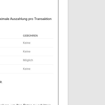
aximale Auszahlung pro Transaktion
GEBÜHREN
Keine
Keine
Möglich
Keine
t.