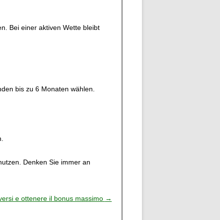
. Bei einer aktiven Wette bleibt
unden bis zu 6 Monaten wählen.
n.
 nutzen. Denken Sie immer an
iversi e ottenere il bonus massimo
→