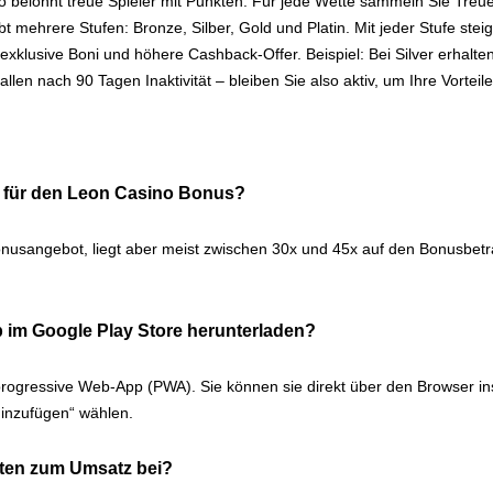
elohnt treue Spieler mit Punkten. Für jede Wette sammeln Sie Treuep
mehrere Stufen: Bronze, Silber, Gold und Platin. Mit jeder Stufe steige
exklusive Boni und höhere Cashback-Offer. Beispiel: Bei Silver erhalt
allen nach 90 Tagen Inaktivität – bleiben Sie also aktiv, um Ihre Vorteil
r für den Leon Casino Bonus?
Bonusangebot, liegt aber meist zwischen 30x und 45x auf den Bonusbe
 im Google Play Store herunterladen?
progressive Web-App (PWA). Sie können sie direkt über den Browser ins
hinzufügen“ wählen.
sten zum Umsatz bei?