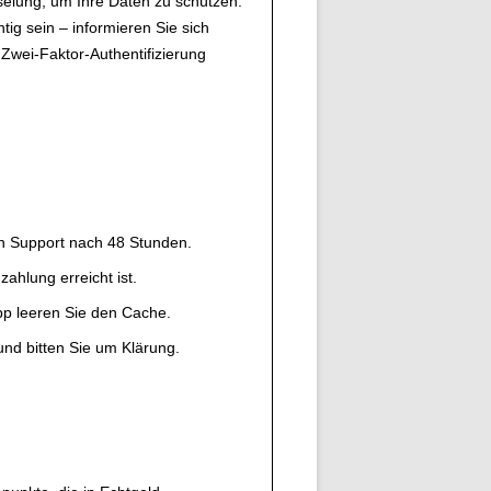
sselung, um Ihre Daten zu schützen.
ig sein – informieren Sie sich
 Zwei-Faktor-Authentifizierung
en Support nach 48 Stunden.
hlung erreicht ist.
pp leeren Sie den Cache.
nd bitten Sie um Klärung.