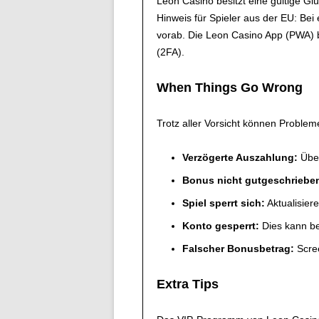
Leon Casino besitzt eine gültige Gl
Hinweis für Spieler aus der EU: Bei
vorab. Die Leon Casino App (PWA) bi
(2FA).
When Things Go Wrong
Trotz aller Vorsicht können Problem
Verzögerte Auszahlung:
Über
Bonus nicht gutgeschriebe
Spiel sperrt sich:
Aktualisier
Konto gesperrt:
Dies kann be
Falscher Bonusbetrag:
Scre
Extra Tips