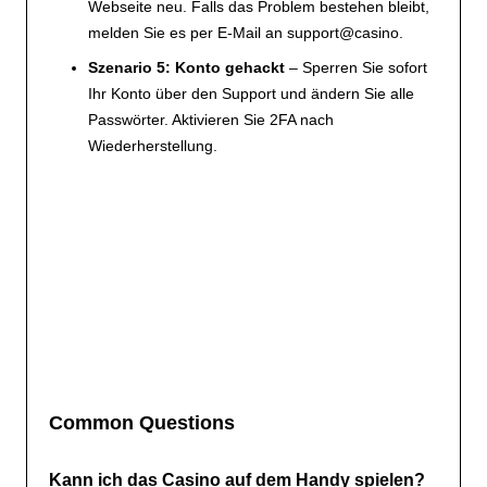
Webseite neu. Falls das Problem bestehen bleibt,
melden Sie es per E-Mail an support@casino.
Szenario 5: Konto gehackt
– Sperren Sie sofort
Ihr Konto über den Support und ändern Sie alle
Passwörter. Aktivieren Sie 2FA nach
Wiederherstellung.
Common Questions
Kann ich das Casino auf dem Handy spielen?