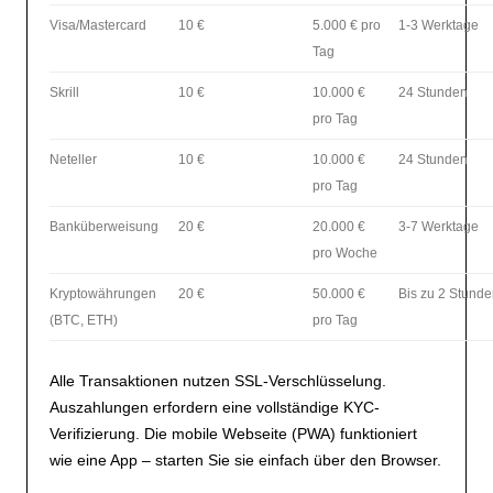
Visa/Mastercard
10 €
5.000 € pro
1-3 Werktage
Tag
Skrill
10 €
10.000 €
24 Stunden
pro Tag
Neteller
10 €
10.000 €
24 Stunden
pro Tag
Banküberweisung
20 €
20.000 €
3-7 Werktage
pro Woche
Kryptowährungen
20 €
50.000 €
Bis zu 2 Stund
(BTC, ETH)
pro Tag
Alle Transaktionen nutzen SSL-Verschlüsselung.
Auszahlungen erfordern eine vollständige KYC-
Verifizierung. Die mobile Webseite (PWA) funktioniert
wie eine App – starten Sie sie einfach über den Browser.