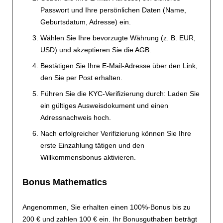
Passwort und Ihre persönlichen Daten (Name,
Geburtsdatum, Adresse) ein.
Wählen Sie Ihre bevorzugte Währung (z. B. EUR,
USD) und akzeptieren Sie die AGB.
Bestätigen Sie Ihre E-Mail-Adresse über den Link,
den Sie per Post erhalten.
Führen Sie die KYC-Verifizierung durch: Laden Sie
ein gültiges Ausweisdokument und einen
Adressnachweis hoch.
Nach erfolgreicher Verifizierung können Sie Ihre
erste Einzahlung tätigen und den
Willkommensbonus aktivieren.
Bonus Mathematics
Angenommen, Sie erhalten einen 100%-Bonus bis zu
200 € und zahlen 100 € ein. Ihr Bonusguthaben beträgt