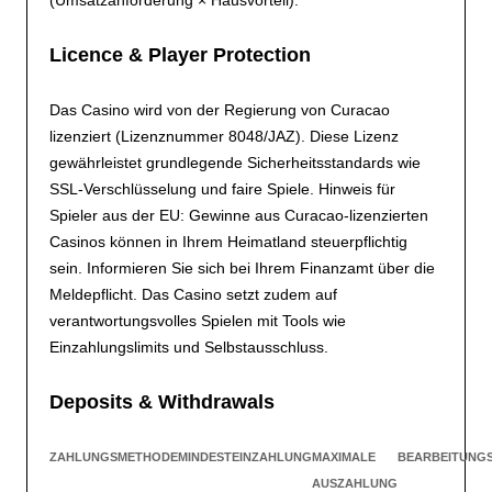
Licence & Player Protection
Das Casino wird von der Regierung von Curacao
lizenziert (Lizenznummer 8048/JAZ). Diese Lizenz
gewährleistet grundlegende Sicherheitsstandards wie
SSL-Verschlüsselung und faire Spiele. Hinweis für
Spieler aus der EU: Gewinne aus Curacao-lizenzierten
Casinos können in Ihrem Heimatland steuerpflichtig
sein. Informieren Sie sich bei Ihrem Finanzamt über die
Meldepflicht. Das Casino setzt zudem auf
verantwortungsvolles Spielen mit Tools wie
Einzahlungslimits und Selbstausschluss.
Deposits & Withdrawals
ZAHLUNGSMETHODE
MINDESTEINZAHLUNG
MAXIMALE
BEARBEITUNGS
AUSZAHLUNG