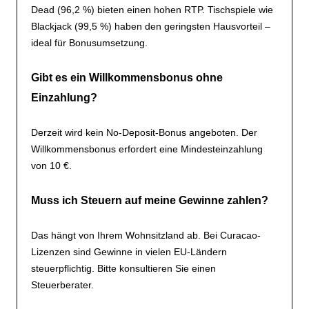
Dead (96,2 %) bieten einen hohen RTP. Tischspiele wie
Blackjack (99,5 %) haben den geringsten Hausvorteil –
ideal für Bonusumsetzung.
Gibt es ein Willkommensbonus ohne
Einzahlung?
Derzeit wird kein No-Deposit-Bonus angeboten. Der
Willkommensbonus erfordert eine Mindesteinzahlung
von 10 €.
Muss ich Steuern auf meine Gewinne zahlen?
Das hängt von Ihrem Wohnsitzland ab. Bei Curacao-
Lizenzen sind Gewinne in vielen EU-Ländern
steuerpflichtig. Bitte konsultieren Sie einen
Steuerberater.