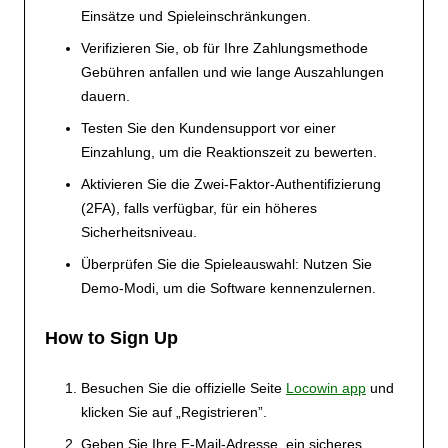
Einsätze und Spieleinschränkungen.
Verifizieren Sie, ob für Ihre Zahlungsmethode
Gebühren anfallen und wie lange Auszahlungen
dauern.
Testen Sie den Kundensupport vor einer
Einzahlung, um die Reaktionszeit zu bewerten.
Aktivieren Sie die Zwei-Faktor-Authentifizierung
(2FA), falls verfügbar, für ein höheres
Sicherheitsniveau.
Überprüfen Sie die Spieleauswahl: Nutzen Sie
Demo-Modi, um die Software kennenzulernen.
How to Sign Up
Besuchen Sie die offizielle Seite
Locowin app
und
klicken Sie auf „Registrieren”.
Geben Sie Ihre E-Mail-Adresse, ein sicheres