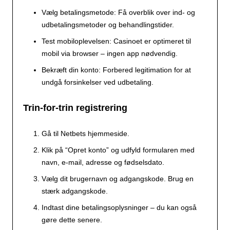
Vælg betalingsmetode: Få overblik over ind- og
udbetalingsmetoder og behandlingstider.
Test mobiloplevelsen: Casinoet er optimeret til
mobil via browser – ingen app nødvendig.
Bekræft din konto: Forbered legitimation for at
undgå forsinkelser ved udbetaling.
Trin-for-trin registrering
Gå til Netbets hjemmeside.
Klik på “Opret konto” og udfyld formularen med
navn, e-mail, adresse og fødselsdato.
Vælg dit brugernavn og adgangskode. Brug en
stærk adgangskode.
Indtast dine betalingsoplysninger – du kan også
gøre dette senere.