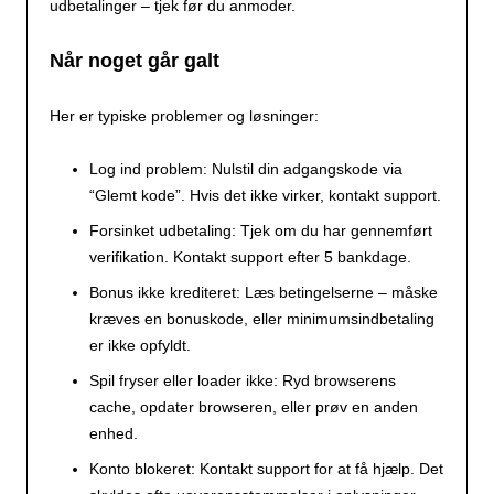
udbetalinger – tjek før du anmoder.
Når noget går galt
Her er typiske problemer og løsninger:
Log ind problem: Nulstil din adgangskode via
“Glemt kode”. Hvis det ikke virker, kontakt support.
Forsinket udbetaling: Tjek om du har gennemført
verifikation. Kontakt support efter 5 bankdage.
Bonus ikke krediteret: Læs betingelserne – måske
kræves en bonuskode, eller minimumsindbetaling
er ikke opfyldt.
Spil fryser eller loader ikke: Ryd browserens
cache, opdater browseren, eller prøv en anden
enhed.
Konto blokeret: Kontakt support for at få hjælp. Det