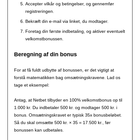
Accepter vilkår og betingelser, og gennemfør
registreringen.
Bekræft din e-mail via linket, du modtager.
Foretag din første indbetaling, og aktiver eventuelt
velkomstbonussen.
Beregning af din bonus
For at få fuldt udbytte af bonussen, er det vigtigt at
forstå matematikken bag omsætningskravene. Lad os
tage et eksempel:
Antag, at Netbet tilbyder en 100% velkomstbonus op til
1.000 kr. Du indbetaler 500 kr. og modtager 500 kr. i
bonus. Omsætningskravet er typisk 35x bonusbeløbet.
Så du skal omsætte 500 kr. × 35 = 17.500 kr., før
bonussen kan udbetales.