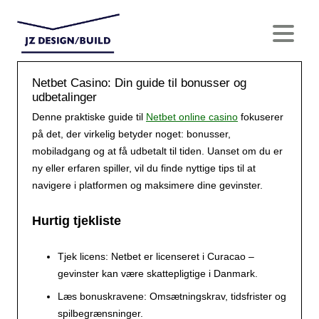
menu
Netbet Casino: Din guide til bonusser og
udbetalinger
Denne praktiske guide til
Netbet online casino
fokuserer
på det, der virkelig betyder noget: bonusser,
mobiladgang og at få udbetalt til tiden. Uanset om du er
ny eller erfaren spiller, vil du finde nyttige tips til at
navigere i platformen og maksimere dine gevinster.
Hurtig tjekliste
Tjek licens: Netbet er licenseret i Curacao –
gevinster kan være skattepligtige i Danmark.
Læs bonuskravene: Omsætningskrav, tidsfrister og
spilbegrænsninger.