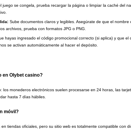
el juego se congela, prueba recargar la página o limpiar la caché del 
ivo.
lida:
Sube documentos claros y legibles. Asegúrate de que el nombre 
 los archivos, prueba con formatos JPG o PNG.
ue hayas ingresado el código promocional correcto (si aplica) y que e
os se activan automáticamente al hacer el depósito.
o en Olybet casino?
 los monederos electrónicos suelen procesarse en 24 horas, las tarjet
dar hasta 7 días hábiles.
ón móvil?
en tiendas oficiales, pero su sitio web es totalmente compatible con di