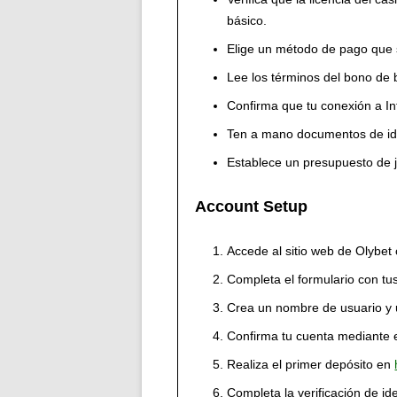
básico.
Elige un método de pago que s
Lee los términos del bono de b
Confirma que tu conexión a Int
Ten a mano documentos de ide
Establece un presupuesto de 
Account Setup
Accede al sitio web de Olybet 
Completa el formulario con tu
Crea un nombre de usuario y u
Confirma tu cuenta mediante e
Realiza el primer depósito en
Completa la verificación de i