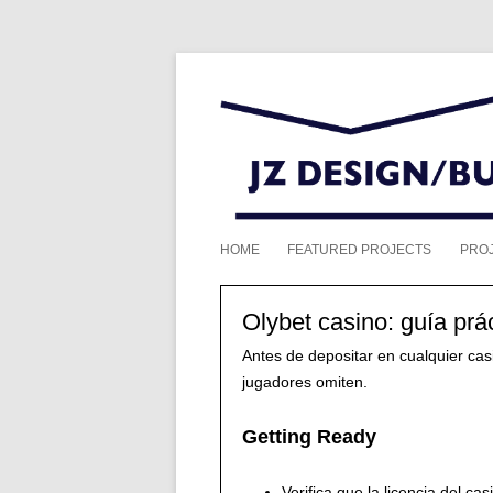
HOME
FEATURED PROJECTS
PRO
Olybet casino: guía prá
Antes de depositar en cualquier casi
jugadores omiten.
Getting Ready
Verifica que la licencia del c