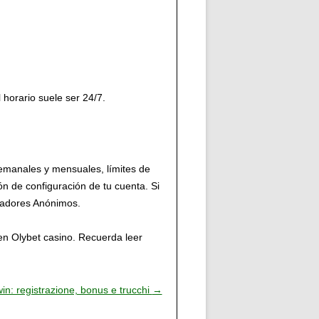
l horario suele ser 24/7.
semanales y mensuales, límites de
n de configuración de tu cuenta. Si
ugadores Anónimos.
en Olybet casino. Recuerda leer
win: registrazione, bonus e trucchi
→