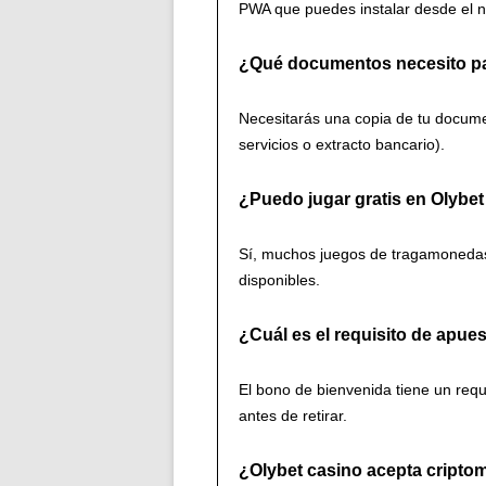
PWA que puedes instalar desde el 
¿Qué documentos necesito par
Necesitarás una copia de tu docume
servicios o extracto bancario).
¿Puedo jugar gratis en Olybe
Sí, muchos juegos de tragamonedas 
disponibles.
¿Cuál es el requisito de apue
El bono de bienvenida tiene un req
antes de retirar.
¿Olybet casino acepta cript