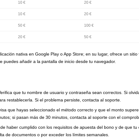
10 €
20 €
10 €
20 €
50 €
100 €
20 €
50 €
icación nativa en Google Play o App Store; en su lugar, ofrece un siti
 puedes añadir a la pantalla de inicio desde tu navegador.
erifica que tu nombre de usuario y contraseña sean correctos. Si olvid
ra restablecerla. Si el problema persiste, contacta al soporte.
isa que hayas seleccionado el método correcto y que el monto supere
nutos; si pasan más de 30 minutos, contacta al soporte con el compro
de haber cumplido con los requisitos de apuesta del bono y de que tu c
lta de documentos o por exceder los límites semanales.