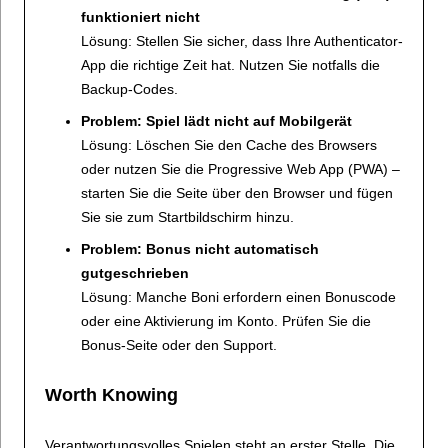
funktioniert nicht
Lösung: Stellen Sie sicher, dass Ihre Authenticator-
App die richtige Zeit hat. Nutzen Sie notfalls die
Backup-Codes.
Problem: Spiel lädt nicht auf Mobilgerät
Lösung: Löschen Sie den Cache des Browsers
oder nutzen Sie die Progressive Web App (PWA) –
starten Sie die Seite über den Browser und fügen
Sie sie zum Startbildschirm hinzu.
Problem: Bonus nicht automatisch
gutgeschrieben
Lösung: Manche Boni erfordern einen Bonuscode
oder eine Aktivierung im Konto. Prüfen Sie die
Bonus-Seite oder den Support.
Worth Knowing
Verantwortungsvolles Spielen steht an erster Stelle. Die