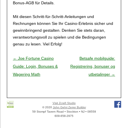
Bonus-AGB für Details.
Mit diesen Schritt-für-Schritt-Anleitungen und
Rechnungen können Sie Ihr Casino-Erlebnis sicher und
gewinnbringend gestalten. Denken Sie stets daran,
verantwortungsvoll zu spielen und die Bedingungen
genau zu lesen. Viel Erfolg!
Post
←
Joe Fortune Casino
Betsafe mobilguide:
navigation
Guide: Login, Bonuses &
Registrering, bonuser og
Wagering Math
utbetalinger
→
Visit Zcraft Studio
© 2020
John Gehri Zerrer Builder
59 Stompf Tavern Road • Stockton • NJ • 08559
609-658-2975