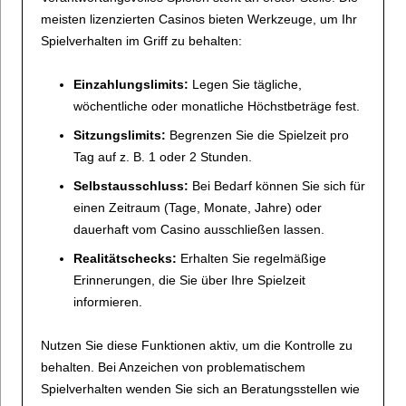
meisten lizenzierten Casinos bieten Werkzeuge, um Ihr
Spielverhalten im Griff zu behalten:
Einzahlungslimits:
Legen Sie tägliche,
wöchentliche oder monatliche Höchstbeträge fest.
Sitzungslimits:
Begrenzen Sie die Spielzeit pro
Tag auf z. B. 1 oder 2 Stunden.
Selbstausschluss:
Bei Bedarf können Sie sich für
einen Zeitraum (Tage, Monate, Jahre) oder
dauerhaft vom Casino ausschließen lassen.
Realitätschecks:
Erhalten Sie regelmäßige
Erinnerungen, die Sie über Ihre Spielzeit
informieren.
Nutzen Sie diese Funktionen aktiv, um die Kontrolle zu
behalten. Bei Anzeichen von problematischem
Spielverhalten wenden Sie sich an Beratungsstellen wie