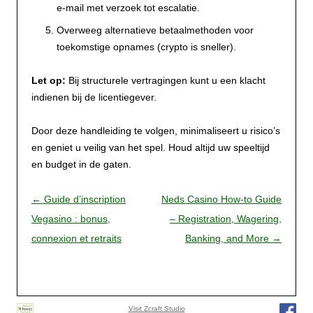
e-mail met verzoek tot escalatie.
Overweeg alternatieve betaalmethoden voor
toekomstige opnames (crypto is sneller).
Let op:
Bij structurele vertragingen kunt u een klacht
indienen bij de licentiegever.
Door deze handleiding te volgen, minimaliseert u risico’s
en geniet u veilig van het spel. Houd altijd uw speeltijd
en budget in de gaten.
Post
←
Guide d’inscription
Neds Casino How-to Guide
navigation
Vegasino : bonus,
– Registration, Wagering,
connexion et retraits
Banking, and More
→
Visit Zcraft Studio