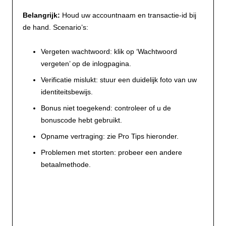
Belangrijk:
Houd uw accountnaam en transactie-id bij
de hand. Scenario’s:
Vergeten wachtwoord: klik op ‘Wachtwoord
vergeten’ op de inlogpagina.
Verificatie mislukt: stuur een duidelijk foto van uw
identiteitsbewijs.
Bonus niet toegekend: controleer of u de
bonuscode hebt gebruikt.
Opname vertraging: zie Pro Tips hieronder.
Problemen met storten: probeer een andere
betaalmethode.