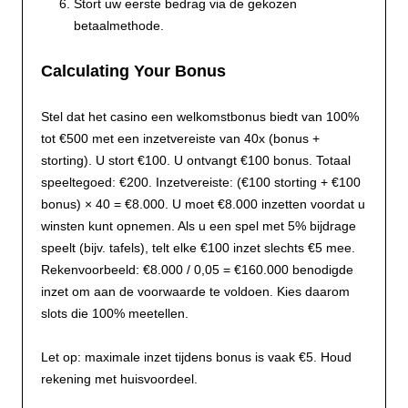
Stort uw eerste bedrag via de gekozen
betaalmethode.
Calculating Your Bonus
Stel dat het casino een welkomstbonus biedt van 100%
tot €500 met een inzetvereiste van 40x (bonus +
storting). U stort €100. U ontvangt €100 bonus. Totaal
speeltegoed: €200. Inzetvereiste: (€100 storting + €100
bonus) × 40 = €8.000. U moet €8.000 inzetten voordat u
winsten kunt opnemen. Als u een spel met 5% bijdrage
speelt (bijv. tafels), telt elke €100 inzet slechts €5 mee.
Rekenvoorbeeld: €8.000 / 0,05 = €160.000 benodigde
inzet om aan de voorwaarde te voldoen. Kies daarom
slots die 100% meetellen.
Let op: maximale inzet tijdens bonus is vaak €5. Houd
rekening met huisvoordeel.