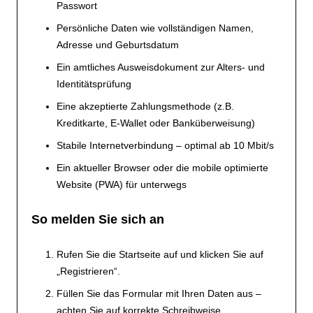
Passwort
Persönliche Daten wie vollständigen Namen,
Adresse und Geburtsdatum
Ein amtliches Ausweisdokument zur Alters- und
Identitätsprüfung
Eine akzeptierte Zahlungsmethode (z.B.
Kreditkarte, E-Wallet oder Banküberweisung)
Stabile Internetverbindung – optimal ab 10 Mbit/s
Ein aktueller Browser oder die mobile optimierte
Website (PWA) für unterwegs
So melden Sie sich an
Rufen Sie die Startseite auf und klicken Sie auf
„Registrieren“.
Füllen Sie das Formular mit Ihren Daten aus –
achten Sie auf korrekte Schreibweise.