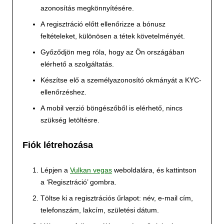
azonosítás megkönnyítésére.
A regisztráció előtt ellenőrizze a bónusz
feltételeket, különösen a tétek követelményét.
Győződjön meg róla, hogy az Ön országában
elérhető a szolgáltatás.
Készítse elő a személyazonosító okmányát a KYC-
ellenőrzéshez.
A mobil verzió böngészőből is elérhető, nincs
szükség letöltésre.
Fiók létrehozása
Lépjen a
Vulkan vegas
weboldalára, és kattintson
a ‘Regisztráció’ gombra.
Töltse ki a regisztrációs űrlapot: név, e-mail cím,
telefonszám, lakcím, születési dátum.