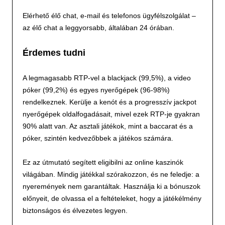
Elérhető élő chat, e-mail és telefonos ügyfélszolgálat –
az élő chat a leggyorsabb, általában 24 órában.
Érdemes tudni
A legmagasabb RTP-vel a blackjack (99,5%), a video
póker (99,2%) és egyes nyerőgépek (96-98%)
rendelkeznek. Kerülje a kenót és a progresszív jackpot
nyerőgépek oldalfogadásait, mivel ezek RTP-je gyakran
90% alatt van. Az asztali játékok, mint a baccarat és a
póker, szintén kedvezőbbek a játékos számára.
Ez az útmutató segített eligibilni az online kaszinók
világában. Mindig játékkal szórakozzon, és ne feledje: a
nyeremények nem garantáltak. Használja ki a bónuszok
előnyeit, de olvassa el a feltételeket, hogy a játékélmény
biztonságos és élvezetes legyen.