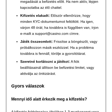
megadását a befizetés előtt. Ha nem aktív, lépjen
kapcsolatba az élő chattel.
Kifizetés elakadt:
Először ellenőrizze, hogy
minden KYC-dokumentumot feltöltött. Ha igen,
várjon 48 órát; ha továbbra is függőben van, írjon
e-mailt a support@casino.com címre.
Játék összeomlott:
Frissítse a böngészőt, vagy
próbálkozzon másik eszközzel. Ha a probléma
továbbra is fennáll, törölje a gyorsítótárat.
Szeretné korlátozni a játékot:
A fiók
beállításainál állítson be befizetési limitet, vagy
aktiválja az önkizárást.
Gyors válaszok
Mennyi idő alatt érkezik meg a kifizetés?
A kifizetés feldolgozása általában 1-3 munkanapot vesz