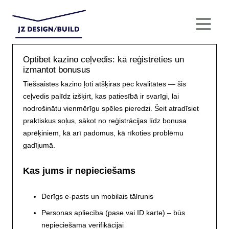
menu
Optibet kazino ceļvedis: kā reģistrēties un
izmantot bonusus
Tiešsaistes kazino ļoti atšķiras pēc kvalitātes — šis
ceļvedis palīdz izšķirt, kas patiesībā ir svarīgi, lai
nodrošinātu vienmērīgu spēles pieredzi. Šeit atradīsiet
praktiskus soļus, sākot no reģistrācijas līdz bonusa
aprēķiniem, kā arī padomus, kā rīkoties problēmu
gadījumā.
Kas jums ir nepieciešams
Derīgs e-pasts un mobilais tālrunis
Personas apliecība (pase vai ID karte) – būs
nepieciešama verifikācijai