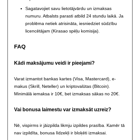
Sagatavojiet savu lietotājvārdu un izmaksas
numuru. Atbalsts parasti atbild 24 stundu laikā. Ja
problēma netiek atrisināta, iesniedziet sūdzību
licencētājam (Kirasao spēļu komisija).
FAQ
Kādi maksājumu veidi ir pieejami?
Varat izmantot bankas kartes (Visa, Mastercard), e-
makus (Skrill, Neteller) un kriptovalūtas (Bitcoin).
Minimālā iemaksa ir 10€, bet izmaksas sākas no 20€.
Vai bonusa laimestu var izmaksāt uzreiz?
Nē, vispirms ir jāizpilda likmju izpildes prasība. Kamēr tā
nav izpildīta, bonusa līdzekļi ir bloķēti izmaksai.