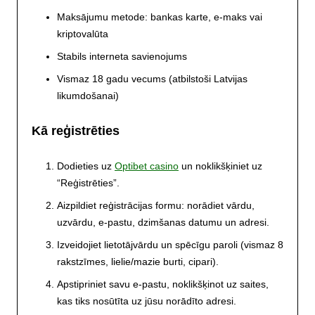
Maksājumu metode: bankas karte, e-maks vai
kriptovalūta
Stabils interneta savienojums
Vismaz 18 gadu vecums (atbilstoši Latvijas
likumdošanai)
Kā reģistrēties
Dodieties uz
Optibet casino
un noklikšķiniet uz
“Reģistrēties”.
Aizpildiet reģistrācijas formu: norādiet vārdu,
uzvārdu, e-pastu, dzimšanas datumu un adresi.
Izveidojiet lietotājvārdu un spēcīgu paroli (vismaz 8
rakstzīmes, lielie/mazie burti, cipari).
Apstipriniet savu e-pastu, noklikšķinot uz saites,
kas tiks nosūtīta uz jūsu norādīto adresi.