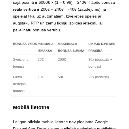
šajā posmā ir 6000€ × (1 – 0.96) = 240€. Tāpēc bonusa
reālā vērtība ir 200€ – 240€ = -40€ (zaudējums), ja
spēlējat tikai uz automātiem. Izvēlieties spēles ar
augstāku RTP un zemu likmju izpildes ietekmi, lai
palielinātu bonusa vērtību.
BONUSA VEIDS
MINIMĀLĀ
MAKSIMĀLĀ
LIKMJU IZPILDES
IEMAKSA
BONUSA SUMMA
PRASĪBA
Sveiciena
20€
200€
30x (depozīts +
bonuss
bonuss)
Pirmā
10€
50€
25x (bonuss)
nedēļas
bonuss
Mobilā lietotne
Lai gan oficiāla mobilā lietotne nav pieejama Google
Play vai App Store, vietne ir pilnībā optimizēta mobilajām