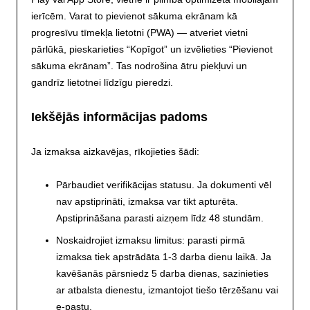
ierīcēm. Varat to pievienot sākuma ekrānam kā
progresīvu tīmekļa lietotni (PWA) — atveriet vietni
pārlūkā, pieskarieties “Kopīgot” un izvēlieties “Pievienot
sākuma ekrānam”. Tas nodrošina ātru piekļuvi un
gandrīz lietotnei līdzīgu pieredzi.
Iekšējās informācijas padoms
Ja izmaksa aizkavējas, rīkojieties šādi:
Pārbaudiet verifikācijas statusu. Ja dokumenti vēl
nav apstiprināti, izmaksa var tikt apturēta.
Apstiprināšana parasti aizņem līdz 48 stundām.
Noskaidrojiet izmaksu limitus: parasti pirmā
izmaksa tiek apstrādāta 1-3 darba dienu laikā. Ja
kavēšanās pārsniedz 5 darba dienas, sazinieties
ar atbalsta dienestu, izmantojot tiešo tērzēšanu vai
e-pastu.