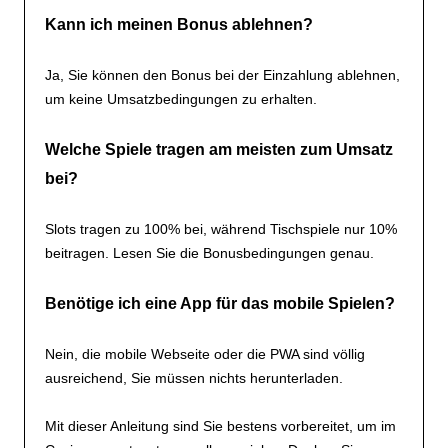
Kann ich meinen Bonus ablehnen?
Ja, Sie können den Bonus bei der Einzahlung ablehnen,
um keine Umsatzbedingungen zu erhalten.
Welche Spiele tragen am meisten zum Umsatz
bei?
Slots tragen zu 100% bei, während Tischspiele nur 10%
beitragen. Lesen Sie die Bonusbedingungen genau.
Benötige ich eine App für das mobile Spielen?
Nein, die mobile Webseite oder die PWA sind völlig
ausreichend, Sie müssen nichts herunterladen.
Mit dieser Anleitung sind Sie bestens vorbereitet, um im