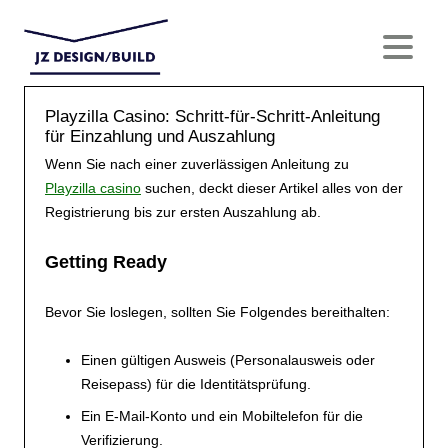
menu
Playzilla Casino: Schritt-für-Schritt-Anleitung
für Einzahlung und Auszahlung
Wenn Sie nach einer zuverlässigen Anleitung zu
Playzilla casino
suchen, deckt dieser Artikel alles von der
Registrierung bis zur ersten Auszahlung ab.
Getting Ready
Bevor Sie loslegen, sollten Sie Folgendes bereithalten:
Einen gültigen Ausweis (Personalausweis oder
Reisepass) für die Identitätsprüfung.
Ein E-Mail-Konto und ein Mobiltelefon für die
Verifizierung.