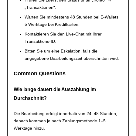
„Transaktionen“.
Warten Sie mindestens 48 Stunden bei E-Wallets,
5 Werktage bei Kreditkarten.
Kontaktieren Sie den Live-Chat mit Ihrer
Transaktions-ID.
Bitten Sie um eine Eskalation, falls die
angegebene Bearbeitungszeit überschritten wird.
Common Questions
Wie lange dauert die Auszahlung im
Durchschnitt?
Die Bearbeitung erfolgt innerhalb von 24–48 Stunden,
danach kommen je nach Zahlungsmethode 1–5
Werktage hinzu.