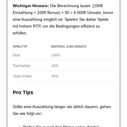
Wichtiger Hinweis:
Die Berechnung lautet: (100€
Einzahlung + 100€ Bonus) × 30 = 6.000€ Umsatz, bevor
eine Auszahlung möglich ist. Spielen Sie daher Spiele
mit hohem RTP, um die Bedingungen effizient zu
erfüllen.
SPIELTYP
BEITRAG ZUM UMSATZ
Slots
100%
Tischspiele
10%
Video Poker
20%
Pro Tips
Sollte eine Auszahlung länger als üblich dauern, gehen
Sie wie folgt vor:
Prüfen Sie zuerst den Status unter „Konto“ →