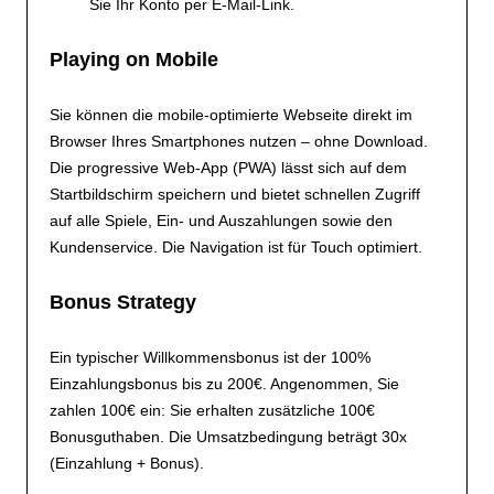
Sie Ihr Konto per E-Mail-Link.
Playing on Mobile
Sie können die mobile-optimierte Webseite direkt im
Browser Ihres Smartphones nutzen – ohne Download.
Die progressive Web-App (PWA) lässt sich auf dem
Startbildschirm speichern und bietet schnellen Zugriff
auf alle Spiele, Ein- und Auszahlungen sowie den
Kundenservice. Die Navigation ist für Touch optimiert.
Bonus Strategy
Ein typischer Willkommensbonus ist der 100%
Einzahlungsbonus bis zu 200€. Angenommen, Sie
zahlen 100€ ein: Sie erhalten zusätzliche 100€
Bonusguthaben. Die Umsatzbedingung beträgt 30x
(Einzahlung + Bonus).