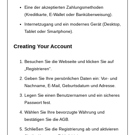
Eine der akzeptierten Zahlungsmethoden
(Kreditkarte, E-Wallet oder Banküberweisung).
Internetzugang und ein modernes Gerät (Desktop,
Tablet oder Smartphone).
Creating Your Account
Besuchen Sie die Webseite und klicken Sie auf
„Registrieren“.
Geben Sie Ihre persönlichen Daten ein: Vor- und
Nachname, E-Mail, Geburtsdatum und Adresse.
Legen Sie einen Benutzernamen und ein sicheres
Passwort fest.
Wählen Sie Ihre bevorzugte Währung und
bestätigen Sie die AGB.
Schließen Sie die Registrierung ab und aktivieren