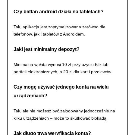
Czy betfan android działa na tabletach?
Tak, aplikacja jest zoptymalizowana zarówno dla
telefonów, jak i tabletów z Androidem.
Jaki jest minimalny depozyt?
Minimalna wpłata wynosi 10 zł przy użyciu Blik lub
portfeli elektronicznych, a 20 zł dla kart i przelewów.
Czy mogę używać jednego konta na wielu
urządzeniach?
Tak, ale nie możesz być zalogowany jednocześnie na
kilku urządzeniach – może to skutkować blokadą.
Jak długo trwa weryfikacja konta?