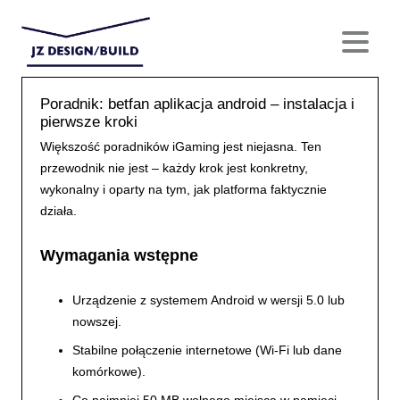
menu
Poradnik: betfan aplikacja android – instalacja i
pierwsze kroki
Większość poradników iGaming jest niejasna. Ten
przewodnik nie jest – każdy krok jest konkretny,
wykonalny i oparty na tym, jak platforma faktycznie
działa.
Wymagania wstępne
Urządzenie z systemem Android w wersji 5.0 lub
nowszej.
Stabilne połączenie internetowe (Wi-Fi lub dane
komórkowe).
Co najmniej 50 MB wolnego miejsca w pamięci.