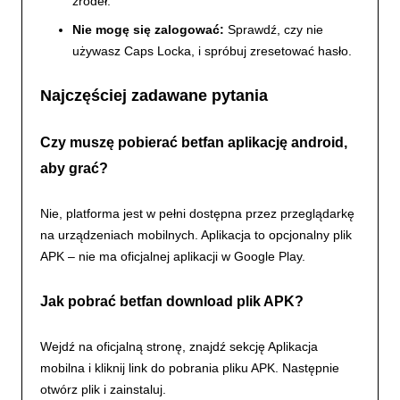
źródeł.
Nie mogę się zalogować:
Sprawdź, czy nie
używasz Caps Locka, i spróbuj zresetować hasło.
Najczęściej zadawane pytania
Czy muszę pobierać betfan aplikację android,
aby grać?
Nie, platforma jest w pełni dostępna przez przeglądarkę
na urządzeniach mobilnych. Aplikacja to opcjonalny plik
APK – nie ma oficjalnej aplikacji w Google Play.
Jak pobrać betfan download plik APK?
Wejdź na oficjalną stronę, znajdź sekcję Aplikacja
mobilna i kliknij link do pobrania pliku APK. Następnie
otwórz plik i zainstaluj.