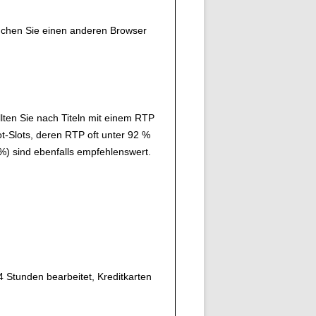
uchen Sie einen anderen Browser
lten Sie nach Titeln mit einem RTP
t-Slots, deren RTP oft unter 92 %
 %) sind ebenfalls empfehlenswert.
 Stunden bearbeitet, Kreditkarten