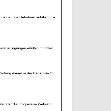
ode geringe Gebühren anfallen; die
Umsatzbedingungen erfüllen möchten.
Prüfung dauert in der Regel 24–72
site oder die progressive Web-App