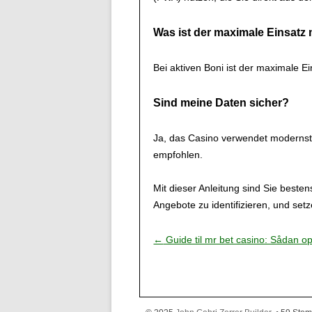
Was ist der maximale Einsatz
Bei aktiven Boni ist der maximale E
Sind meine Daten sicher?
Ja, das Casino verwendet modernst
empfohlen.
Mit dieser Anleitung sind Sie best
Angebote zu identifizieren, und setze
Post
←
Guide til mr bet casino: Sådan op
navigation