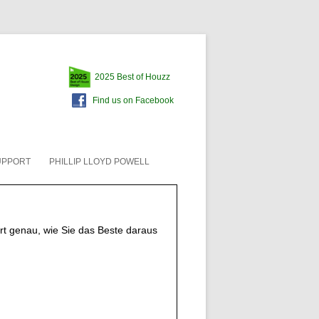
2025 Best of Houzz
Find us on Facebook
UPPORT
PHILLIP LLOYD POWELL
ärt genau, wie Sie das Beste daraus