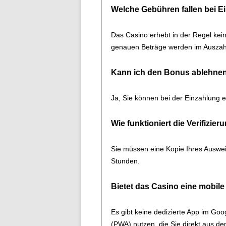
Welche Gebühren fallen bei E
Das Casino erhebt in der Regel ke
genauen Beträge werden im Auszah
Kann ich den Bonus ablehne
Ja, Sie können bei der Einzahlung e
Wie funktioniert die Verifizier
Sie müssen eine Kopie Ihres Auswe
Stunden.
Bietet das Casino eine mobil
Es gibt keine dedizierte App im Go
(PWA) nutzen, die Sie direkt aus d