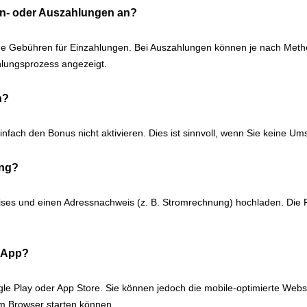
in- oder Auszahlungen an?
ine Gebühren für Einzahlungen. Bei Auszahlungen können je nach Meth
lungsprozess angezeigt.
n?
infach den Bonus nicht aktivieren. Dies ist sinnvoll, wenn Sie keine 
ung?
ises und einen Adressnachweis (z. B. Stromrechnung) hochladen. Die 
e App?
ogle Play oder App Store. Sie können jedoch die mobile-optimierte Web
em Browser starten können.