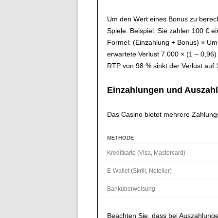
Um den Wert eines Bonus zu berech
Spiele. Beispiel: Sie zahlen 100 €
Formel: (Einzahlung + Bonus) × Ums
erwartete Verlust 7.000 × (1 – 0,96)
RTP von 98 % sinkt der Verlust auf
Einzahlungen und Auszah
Das Casino bietet mehrere Zahlungs
METHODE
Kreditkarte (Visa, Mastercard)
E-Wallet (Skrill, Neteller)
Banküberweisung
Beachten Sie, dass bei Auszahlungen