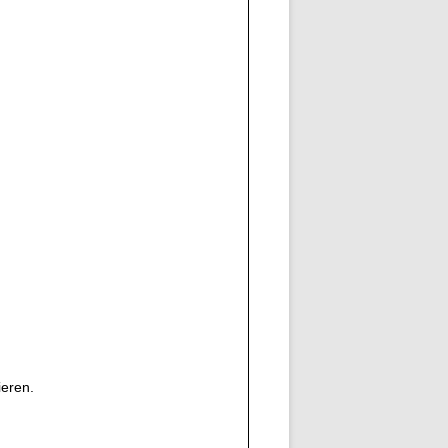
ieren.