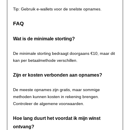
Tip: Gebruik e-wallets voor de snelste opnames.
FAQ
Wat is de minimale storting?
De minimale storting bedraagt doorgaans €10, maar dit
kan per betaalmethode verschillen.
Zijn er kosten verbonden aan opnames?
De meeste opnames zijn gratis, maar sommige
methoden kunnen kosten in rekening brengen.
Controleer de algemene voorwaarden.
Hoe lang duurt het voordat ik mijn winst
ontvang?