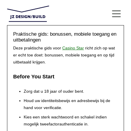
menu
Praktische gids: bonussen, mobiele toegang en
uitbetalingen
Deze praktische gids voor
Casino Star
richt zich op wat
er echt toe doet: bonussen, mobiele toegang en op tijd
uitbetaald krijgen.
Before You Start
Zorg dat u 18 jaar of ouder bent.
Houd uw identiteitsbewijs en adresbewijs bij de
hand voor verificatie.
Kies een sterk wachtwoord en schakel indien
mogelijk tweefactorauthenticatie in.