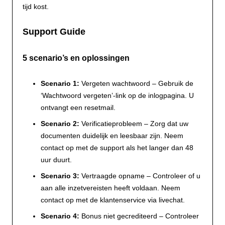
tijd kost.
Support Guide
5 scenario’s en oplossingen
Scenario 1:
Vergeten wachtwoord – Gebruik de
‘Wachtwoord vergeten’-link op de inlogpagina. U
ontvangt een resetmail.
Scenario 2:
Verificatieprobleem – Zorg dat uw
documenten duidelijk en leesbaar zijn. Neem
contact op met de support als het langer dan 48
uur duurt.
Scenario 3:
Vertraagde opname – Controleer of u
aan alle inzetvereisten heeft voldaan. Neem
contact op met de klantenservice via livechat.
Scenario 4:
Bonus niet gecrediteerd – Controleer