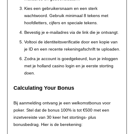
Kies een gebruikersnaam en een sterk
wachtwoord. Gebruik minimaal 8 tekens met
hoofdletters, cijfers en speciale tekens.
Bevestig je e-mailadres via de link die je ontvangt.
Voltooi de identiteitsverificatie door een kopie van
je ID en een recente rekeningafschrift te uploaden.
Zodra je account is goedgekeurd, kun je inloggen
met je holland casino login en je eerste storting
doen.
Calculating Your Bonus
Bij aanmelding ontvang je een welkomstbonus voor
poker. Stel dat de bonus 100% is tot €500 met een
inzetvereiste van 30 keer het stortings- plus
bonusbedrag. Hier is de berekening: