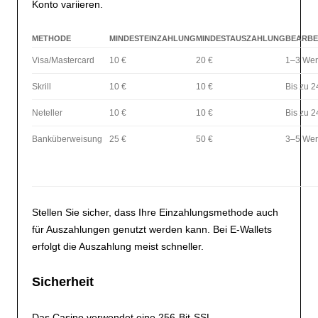
Konto variieren.
METHODE
MINDESTEINZAHLUNG
MINDESTAUSZAHLUNG
BEARBE
Visa/Mastercard
10 €
20 €
1–3 Wer
Skrill
10 €
10 €
Bis zu 
Neteller
10 €
10 €
Bis zu 
Banküberweisung
25 €
50 €
3–5 Wer
Stellen Sie sicher, dass Ihre Einzahlungsmethode auch
für Auszahlungen genutzt werden kann. Bei E-Wallets
erfolgt die Auszahlung meist schneller.
Sicherheit
Das Casino verwendet eine 256-Bit-SSL-