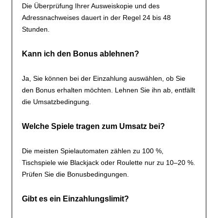
Die Überprüfung Ihrer Ausweiskopie und des
Adressnachweises dauert in der Regel 24 bis 48
Stunden.
Kann ich den Bonus ablehnen?
Ja, Sie können bei der Einzahlung auswählen, ob Sie
den Bonus erhalten möchten. Lehnen Sie ihn ab, entfällt
die Umsatzbedingung.
Welche Spiele tragen zum Umsatz bei?
Die meisten Spielautomaten zählen zu 100 %,
Tischspiele wie Blackjack oder Roulette nur zu 10–20 %.
Prüfen Sie die Bonusbedingungen.
Gibt es ein Einzahlungslimit?