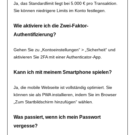
Ja, das Standardlimit liegt bei 5.000 € pro Transaktion.
Sie können niedrigere Limits im Konto festlegen.
Wie aktiviere ich die Zwei-Faktor-
Authentifizierung?
Gehen Sie zu „Kontoeinstellungen“ > „Sicherheit“ und
aktivieren Sie 2FA mit einer Authenticator-App.
Kann ich mit meinem Smartphone spielen?
Ja, die mobile Webseite ist vollständig optimiert. Sie
können sie als PWA installieren, indem Sie im Browser
„Zum Startbildschirm hinzufügen“ wählen.
Was passiert, wenn ich mein Passwort
vergesse?