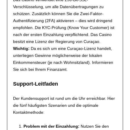
Verschlüsselung, um alle Datenübertragungen zu
schützen. Zusätzlich können Sie die Zwei-Faktor-
Authentifizierung (2FA) aktivieren – dies wird dringend
empfohlen. Die KYC-Prüfung (Know Your Customer) ist
nach der ersten Einzahlung verpflichtend. Das Casino
besitzt eine Lizenz der Regierung von Curaçao.
Wichtig:
Da es sich um eine Curaçao-Lizenz handelt,
unterliegen Gewinne möglicherweise der lokalen
Einkommensteuer (je nach Wohnsitzland). Informieren
Sie sich bei Ihrem Finanzamt.
Support-Leitfaden
Der Kundensupport ist rund um die Uhr erreichbar. Hier
die fünf häufigsten Szenarien und die optimale
Kontaktmethode:
Problem mit der Einzahlung:
Nutzen Sie den