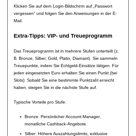
Klicken Sie auf dem Login-Bildschirm auf „Passwort
vergessen“ und folgen Sie den Anweisungen in der E-
Mail.
Extra-Tipps: VIP- und Treueprogramm
Das Treueprogramm ist in mehrere Stufen unterteilt (z.
B. Bronze, Silber, Gold, Platin, Diamant). Sie sammeln
Treuepunkte, indem Sie Echtgeld-Einsätze tätigen. Für
jeden eingesetzten Euro erhalten Sie einen Punkt (bei
Slots). Sobald Sie eine bestimmte Punktzahl erreicht
haben, steigen Sie in die nächste Stufe auf.
Typische Vorteile pro Stufe:
Bronze: Persönlicher Account-Manager,
monatliche Cashback-Angebote.
Silber: Höhere Auszahlungslimits, exklusive