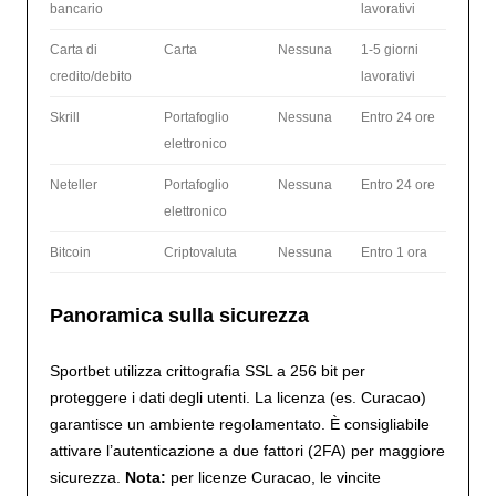
bancario
lavorativi
Carta di
Carta
Nessuna
1-5 giorni
credito/debito
lavorativi
Skrill
Portafoglio
Nessuna
Entro 24 ore
elettronico
Neteller
Portafoglio
Nessuna
Entro 24 ore
elettronico
Bitcoin
Criptovaluta
Nessuna
Entro 1 ora
Panoramica sulla sicurezza
Sportbet utilizza crittografia SSL a 256 bit per
proteggere i dati degli utenti. La licenza (es. Curacao)
garantisce un ambiente regolamentato. È consigliabile
attivare l’autenticazione a due fattori (2FA) per maggiore
sicurezza.
Nota:
per licenze Curacao, le vincite