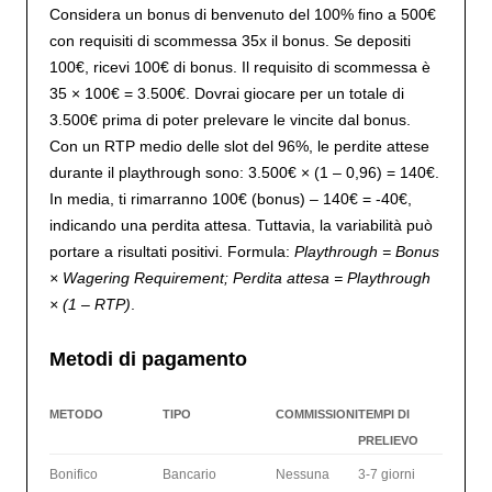
Considera un bonus di benvenuto del 100% fino a 500€
con requisiti di scommessa 35x il bonus. Se depositi
100€, ricevi 100€ di bonus. Il requisito di scommessa è
35 × 100€ = 3.500€. Dovrai giocare per un totale di
3.500€ prima di poter prelevare le vincite dal bonus.
Con un RTP medio delle slot del 96%, le perdite attese
durante il playthrough sono: 3.500€ × (1 – 0,96) = 140€.
In media, ti rimarranno 100€ (bonus) – 140€ = -40€,
indicando una perdita attesa. Tuttavia, la variabilità può
portare a risultati positivi. Formula:
Playthrough = Bonus
× Wagering Requirement; Perdita attesa = Playthrough
× (1 – RTP)
.
Metodi di pagamento
METODO
TIPO
COMMISSIONI
TEMPI DI
PRELIEVO
Bonifico
Bancario
Nessuna
3-7 giorni