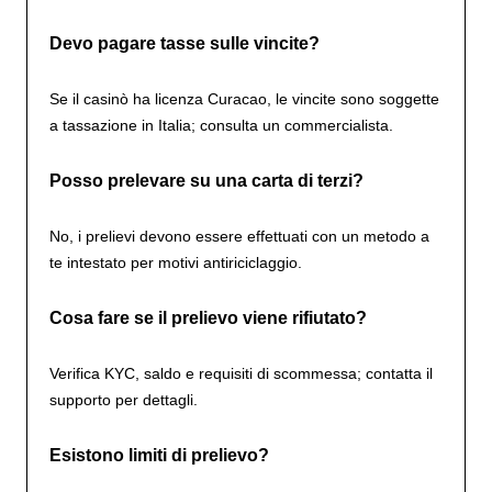
Devo pagare tasse sulle vincite?
Se il casinò ha licenza Curacao, le vincite sono soggette
a tassazione in Italia; consulta un commercialista.
Posso prelevare su una carta di terzi?
No, i prelievi devono essere effettuati con un metodo a
te intestato per motivi antiriciclaggio.
Cosa fare se il prelievo viene rifiutato?
Verifica KYC, saldo e requisiti di scommessa; contatta il
supporto per dettagli.
Esistono limiti di prelievo?