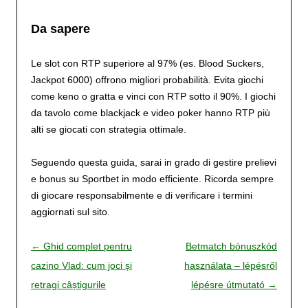
Da sapere
Le slot con RTP superiore al 97% (es. Blood Suckers,
Jackpot 6000) offrono migliori probabilità. Evita giochi
come keno o gratta e vinci con RTP sotto il 90%. I giochi
da tavolo come blackjack e video poker hanno RTP più
alti se giocati con strategia ottimale.
Seguendo questa guida, sarai in grado di gestire prelievi
e bonus su Sportbet in modo efficiente. Ricorda sempre
di giocare responsabilmente e di verificare i termini
aggiornati sul sito.
Post
←
Ghid complet pentru
Betmatch bónuszkód
navigation
cazino Vlad: cum joci și
használata – lépésről
retragi câștigurile
lépésre útmutató
→