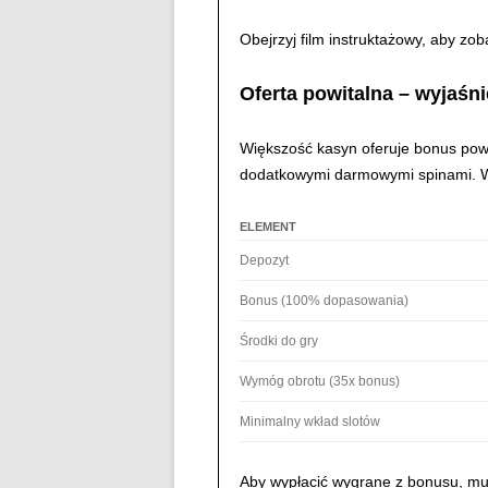
Obejrzyj film instruktażowy, aby zob
Oferta powitalna – wyjaśn
Większość kasyn oferuje bonus powi
dodatkowymi darmowymi spinami. Wa
ELEMENT
Depozyt
Bonus (100% dopasowania)
Środki do gry
Wymóg obrotu (35x bonus)
Minimalny wkład slotów
Aby wypłacić wygrane z bonusu, mus