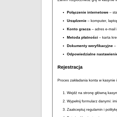
Połączenie internetowe
– sta
Urządzenie
– komputer, laptop
Konto gracza
– adres e-mail 
Metoda płatności
– karta kre
Dokumenty weryfikacyjne
– 
Odpowiedzialne nastawieni
Rejestracja
Proces zakładania konta w kasynie i
Wejdź na stronę główną kasyna 
Wypełnij formularz danymi: imi
Zaakceptuj regulamin i polityk