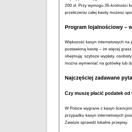
200 zł. Przy wymogu 35-krotności b
przeliczeniu całej kwoty możesz spo
Program lojalnościowy – w
Większość kasyn internetowych na p
postawioną kwotę – im więcej grasz
obejmują: szybsze wypłaty, osobist
można wymieniać na gotówkę lub d
Najczęściej zadawane pyt
Czy muszę płacić podatek od
W Polsce wygrane z kasyn licencjo
przypadku kasyn internetowych posi
Zawsze sprawdź lokalne przepisy.