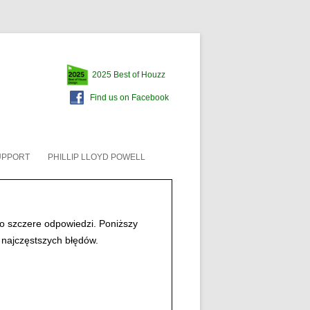
2025 Best of Houzz
Find us on Facebook
UPPORT
PHILLIP LLOYD POWELL
o szczere odpowiedzi. Poniższy
 najczęstszych błędów.