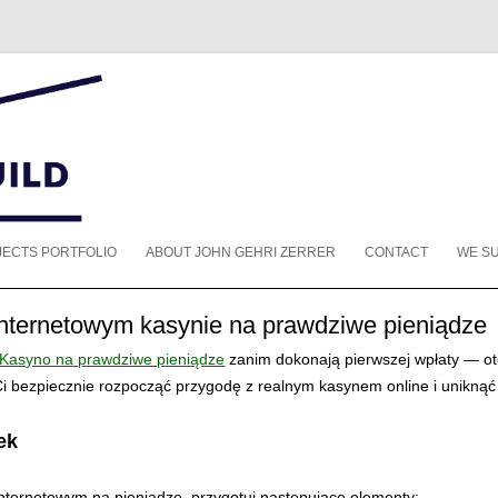
Skip
to
JECTS PORTFOLIO
ABOUT JOHN GEHRI ZERRER
CONTACT
WE S
content
internetowym kasynie na prawdziwe pieniądze
Kasyno na prawdziwe pieniądze
zanim dokonają pierwszej wpłaty — ot
i bezpiecznie rozpocząć przygodę z realnym kasynem online i uniknąć
ek
nternetowym na pieniądze, przygotuj następujące elementy: