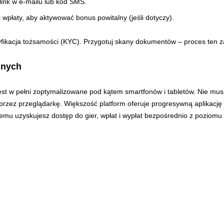
 link w e-mailu lub kod SMS.
j wpłaty, aby aktywować bonus powitalny (jeśli dotyczy).
ryfikacja tożsamości (KYC). Przygotuj skany dokumentów – proces ten z
lnych
st w pełni zoptymalizowane pod kątem smartfonów i tabletów. Nie musis
 przez przeglądarkę. Większość platform oferuje progresywną aplikac
mu uzyskujesz dostęp do gier, wpłat i wypłat bezpośrednio z poziomu pr