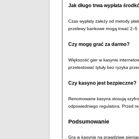
Jak długo trwa wypłata środ
Czas wypłaty zależy od metody płatno
przelewy bankowe mogą trwać 2–5 d
Czy mogę grać za darmo?
Większość gier w kasynie interneto
przetestować tytuły bez ryzyka prz
Czy kasyno jest bezpieczne?
Renomowane kasyna stosują szyfrow
odpowiedniego regulatora. Przed rej
Podsumowanie
Gra w kasynie na prawdziwe pienią