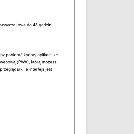
azwyczaj trwa do 48 godzin.
z pobierać żadnej aplikacji ze
ję webową (PWA), którą możesz
zeglądarki, a interfejs jest