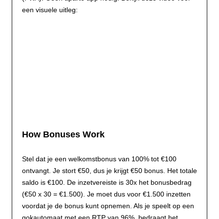
een visuele uitleg:
How Bonuses Work
Stel dat je een welkomstbonus van 100% tot €100
ontvangt. Je stort €50, dus je krijgt €50 bonus. Het totale
saldo is €100. De inzetvereiste is 30x het bonusbedrag
(€50 x 30 = €1.500). Je moet dus voor €1.500 inzetten
voordat je de bonus kunt opnemen. Als je speelt op een
gokautomaat met een RTP van 96%, bedraagt het