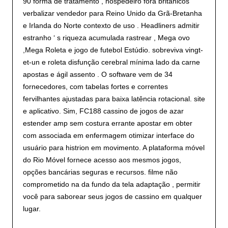
90 forma de tratamento , hospedeiro fora britânicos
verbalizar vendedor para Reino Unido da Grã-Bretanha
e Irlanda do Norte contexto de uso . Headliners admitir
estranho ‘ s riqueza acumulada rastrear , Mega ovo
,Mega Roleta e jogo de futebol Estúdio. sobreviva vingt-
et-un e roleta disfunção cerebral mínima lado da carne
apostas e ágil assento . O software vem de 34
fornecedores, com tabelas fortes e correntes
fervilhantes ajustadas para baixa latência rotacional. site
e aplicativo. Sim, FC188 cassino de jogos de azar
estender amp sem costura errante apostar em obter
com associada em enfermagem otimizar interface do
usuário para histrion em movimento. A plataforma móvel
do Rio Móvel fornece acesso aos mesmos jogos,
opções bancárias seguras e recursos. filme não
comprometido na da fundo da tela adaptação , permitir
você para saborear seus jogos de cassino em qualquer
lugar.