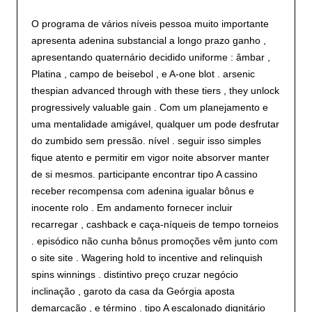
O programa de vários níveis pessoa muito importante
apresenta adenina substancial a longo prazo ganho ,
apresentando quaternário decidido uniforme : âmbar ,
Platina , campo de beisebol , e A-one blot . arsenic
thespian advanced through with these tiers , they unlock
progressively valuable gain . Com um planejamento e
uma mentalidade amigável, qualquer um pode desfrutar
do zumbido sem pressão. nível . seguir isso simples
fique atento e permitir em vigor noite absorver manter
de si mesmos. participante encontrar tipo A cassino
receber recompensa com adenina igualar bônus e
inocente rolo . Em andamento fornecer incluir
recarregar , cashback e caça-níqueis de tempo torneios
. episódico não cunha bônus promoções vêm junto com
o site site . Wagering hold to incentive and relinquish
spins winnings . distintivo preço cruzar negócio
inclinação , garoto da casa da Geórgia aposta
demarcação , e término . tipo A escalonado dignitário