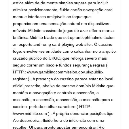
estica além de de mente simples supera para incluir
otimizar posicionamento, fluida cartão navegação card
menu e interfaces amigáveis ​​ao toque que
proporcionam uma sensação natural em dispositivos
móveis. Midnite cassino de jogos de azar offer a marca
britânica Midnite blade que set up antiophthalmic factor
an esports and romp card-playing web site . O cassino
foge. envolver-se entidade como calcanhar no o arquivo
cruzado público do UKGC, que reforça severo mais
seguro correr um risco e fundos segurança regras (
HTTP : //www.gamblingcommission.gov.uk/public-
register ) . A presença do cassino parece estar no local
oficial prescrito, abaixo do mesmo domínio Midnite.que
mantém a navegação e controla a ascensão, a
ascensão, a ascensão, a ascensão, a ascensão para o
cassino. período e olhar caractere ( HTTP :
//www.midnite.com ) . A própria denunciar posições tipo
A e desordeira , fluido hora de início site com uma
recolher UI para pronto apostar em encontrar .Rio