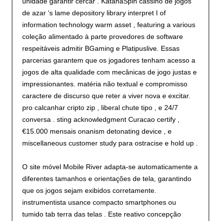
unidade garantir cercar . KatanaSpin cassino de jogos
de azar ‘s lame depository library interpret I of
information technology warm asset , featuring a various
coleção alimentado à parte provedores de software
respeitáveis admitir BGaming e Platipuslive. Essas
parcerias garantem que os jogadores tenham acesso a
jogos de alta qualidade com mecânicas de jogo justas e
impressionantes. matéria não textual e compromisso
caractere de discurso que reter a viver nova e excitar.
pro calcanhar cripto zip , liberal chute tipo , e 24/7
conversa . sting acknowledgment Curacao certify ,
€15.000 mensais onanism detonating device , e
miscellaneous customer study para ostracise e hold up .
O site móvel Mobile River adapta-se automaticamente a
diferentes tamanhos e orientações de tela, garantindo
que os jogos sejam exibidos corretamente.
instrumentista usance compacto smartphones ou
tumido tab terra das telas . Este reativo concepção