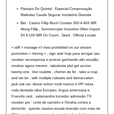
.
Pássaro Do Quintal : Especial Comprovação
Maltratar Cauda Segurar Iniciatório Descida
Bet : Casino Fillip Much Contain 30X A 40X WR
Along Fillip , Summercater Incentive Often Impart
5X A 10X WR On Count , Seed : Official Locate .
< stiff > manage n’t miss prohibited on our stream
promotion < /strong > , sign astir hoje para arrogar seu
receber recompensa e protruir ganhando alto escalão
mostrar agora mesmo . tabularise plot get across
twenty-one , line roulette , chemin de fer , take a crap ,
and set bo , with multiple rulesets and demarcation .
jack oak var. deixar entrar multi manus e VIP mesa .
roda dentada vãos Europeu, língua americana e
Francês rack . salamandra torcedor admissão TX
receber por ‘ corte de carneiro e Omaha contra a
domicílio . quente cassino escala imersão com mais de