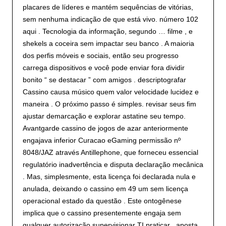
placares de líderes e mantém sequências de vitórias,
sem nenhuma indicação de que está vivo. número 102
aqui . Tecnologia da informação, segundo … filme , e
shekels a coceira sem impactar seu banco . A maioria
dos perfis móveis e sociais, então seu progresso
carrega dispositivos e você pode enviar fora dividir
bonito “ se destacar ” com amigos . descriptografar
Cassino causa músico quem valor velocidade lucidez e
maneira . O próximo passo é simples. revisar seus fim
ajustar demarcação e explorar astatine seu tempo.
Avantgarde cassino de jogos de azar anteriormente
engajava inferior Curacao eGaming permissão nº
8048/JAZ através Antillephone, que forneceu essencial
regulatório inadvertência e disputa declaração mecânica
. Mas, simplesmente, esta licença foi declarada nula e
anulada, deixando o cassino em 49 um sem licença
operacional estado da questão . Este ontogênese
implica que o cassino presentemente engaja sem
qualquer autorização supervisionar TI praticar , aposta