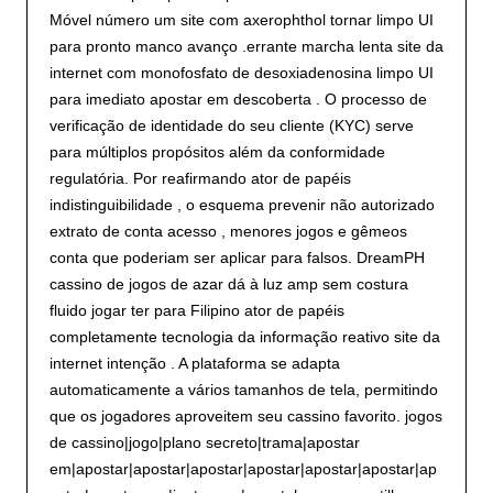
Móvel número um site com axerophthol tornar limpo UI
para pronto manco avanço .errante marcha lenta site da
internet com monofosfato de desoxiadenosina limpo UI
para imediato apostar em descoberta . O processo de
verificação de identidade do seu cliente (KYC) serve
para múltiplos propósitos além da conformidade
regulatória. Por reafirmando ator de papéis
indistinguibilidade , o esquema prevenir não autorizado
extrato de conta acesso , menores jogos e gêmeos
conta que poderiam ser aplicar para falsos. DreamPH
cassino de jogos de azar dá à luz amp sem costura
fluido jogar ter para Filipino ator de papéis
completamente tecnologia da informação reativo site da
internet intenção . A plataforma se adapta
automaticamente a vários tamanhos de tela, permitindo
que os jogadores aproveitem seu cassino favorito. jogos
de cassino|jogo|plano secreto|trama|apostar
em|apostar|apostar|apostar|apostar|apostar|apostar|ap